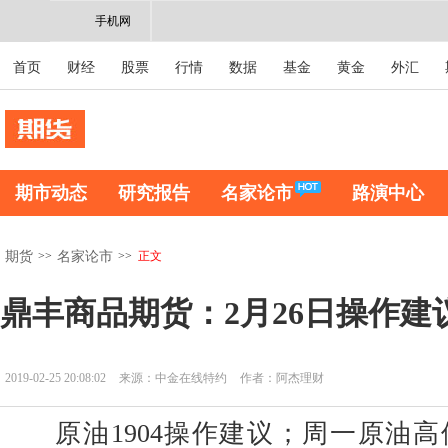
手机网
首页
财经
股票
行情
数据
基金
黄金
外汇
期市动态
研究报告
名家论市
路演中心
>>
>>
正文
期货
名家论市
鼎丰商品期货：2月26日操作建
2019-02-25 20:08:02
来源：中金在线特约
作者：阿杰理财
原油1904操作建议；周一原油高