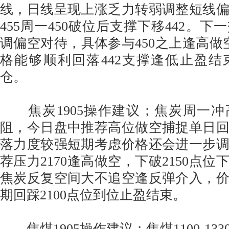
线，日线呈现上涨乏力转弱调整短线
455周一450破位后支撑下移442。
调偏空对待，具体参与450之上逢高做空
格能够顺利回落442支撑逢低止盈
仓。
焦炭1905操作建议；焦炭周一冲
阻，今日盘中推荐高位做空捕捉单日
落力度较强短期考虑价格还会进一步
荐压力2170逢高做空，下破2150点位下
焦炭反复空间大不追空逢反弹介入，
期回踩2100点位到位止盈结束。
焦煤1905操作建议；焦煤1100-13