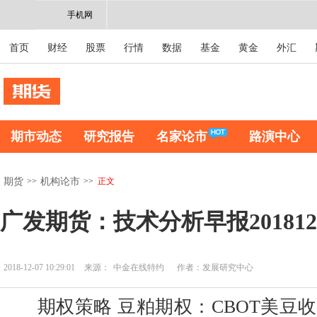
手机网
首页
财经
股票
行情
数据
基金
黄金
外汇
期市动态
研究报告
名家论市
路演中心
>>
>>
正文
期货
机构论市
广发期货：技术分析早报201812
2018-12-07 10:29:01
来源：
中金在线特约
作者：发展研究中心
期权策略 豆粕期权：CBOT美豆收至9