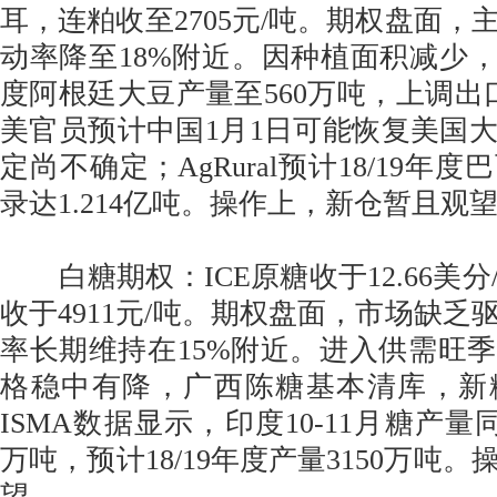
耳，连粕收至2705元/吨。期权盘面，
动率降至18%附近。因种植面积减少，US
度阿根廷大豆产量至560万吨，上调出口
美官员预计中国1月1日可能恢复美国
定尚不确定；AgRural预计18/19年
录达1.214亿吨。操作上，新仓暂且观
白糖期权：ICE原糖收于12.66美分
收于4911元/吨。期权盘面，市场缺乏
率长期维持在15%附近。进入供需旺
格稳中有降，广西陈糖基本清库，新
ISMA数据显示，印度10-11月糖产量同
万吨，预计18/19年度产量3150万吨
望。