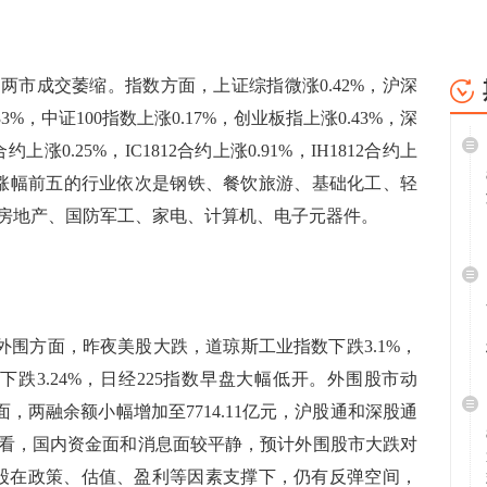
成交萎缩。指数方面，上证综指微涨0.42%，沪深
33%，中证100指数上涨0.17%，创业板指上涨0.43%，深
约上涨0.25%，IC1812合约上涨0.91%，IH1812合约上
业中涨幅前五的行业依次是钢铁、餐饮旅游、基础化工、轻
房地产、国防军工、家电、计算机、电子元器件。
方面，昨夜美股大跌，道琼斯工业指数下跌3.1%，
数下跌3.24%，日经225指数早盘大幅低开。外围股市动
，两融余额小幅增加至7714.11亿元，沪股通和深股通
看，国内资金面和消息面较平静，预计外围股市大跌对
股在政策、估值、盈利等因素支撑下，仍有反弹空间，