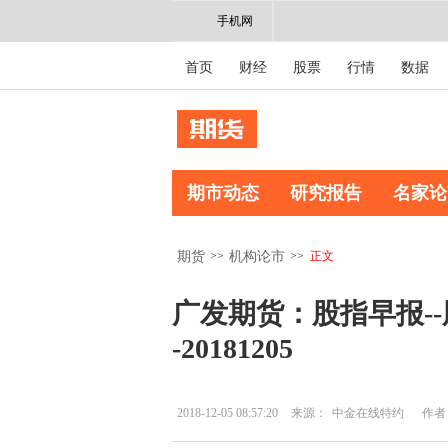
手机网
首页
财经
股票
行情
数据
期市动态
研究报告
名家论
>>
>>
正文
期货
机构论市
广发期货：股指早报-
-20181205
2018-12-05 08:57:20
来源：
中金在线特约
作者