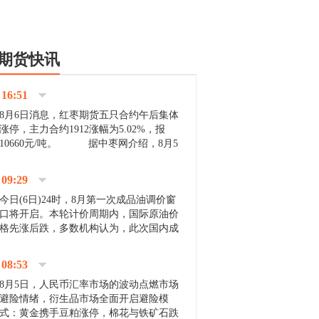
期货快讯
16:51
8月6日消息，红枣期货五只合约午后集体
涨停，主力合约1912涨幅为5.02%，报
10660元/吨。 据中枣网介绍，8月5
日沧州市场下雨天气影响，市场出摊商户
不多，看护客商也零星，成交量有限。卖
09:29
家好货依旧惜售挺...
今日(6日)24时，8月第一次成品油调价窗
口将开启。本轮计价周期内，国际原油价
格先涨后跌，多数机构认为，此次国内成
品油价压线下调与搁浅均有可能。 [center]
[img]http://images.cnfol.com/file/201908/gasoline_201...
08:53
8月5日，人民币汇率市场的波动点燃市场
避险情绪，衍生品市场全面开启避险模
式：黄金携手豆粕涨停，棉花与铁矿石跌