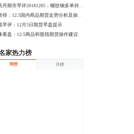
沪银上涨11.90%；历史经验表明，黄金确
邴美丹期市早评20181205：螺纹钢多单持有
立涨势，白银将开启补涨，且涨幅超过黄
金，金银比有望高位回归。
13:55
渔者得：12.5国内商品期货走势分析及操作建议
豆二期货主力合约涨停，涨幅达3.98%，报
晨早评：12月5日期货早盘提示
3213元/吨。 国信期货指出，上周五
涞看盘：12-5商品和股指期货操作建议
CBOT大豆期货市场上涨，11月期约收高
3.25美分，报收868.50美分/蒲式耳。受此
影响，夜盘连粕高位窄幅震荡，建议短线
13:54
名家热力榜
操作为主。 ...
8月5日消息，内外盘贵金属强劲走升，沪
周榜
月榜
金主力合约涨停，涨幅3.99%，报334.00
元/克；沪银亦是大幅拉升；纽约金主力上
破1450美元/盎司。 国投安信期货指
出，在全球经济贸易形势下，首先一方
13:33
面，即使美联储...
【行情】郑棉期货主力合约跌停，跌幅达
4%，报12225元/吨。
11:30
【早盘收评】国内商品期货早盘收盘涨跌
不一，避险情绪激发，贵金属期货上涨明