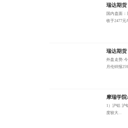
瑞达期
国内盘面：
收于2477元
瑞达期
外盘走势:
月伦锌报259
摩瑞学院
1）沪铝 沪
度较大...