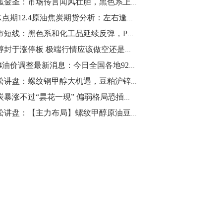
独孤金圣：市场传言闻风壮胆，黑色系上涨似强非强
10:43
老K点期12.4原油焦炭期货分析：左右逢源待涅槃，OPEC大会一锤定音
【行情】油脂油料期货表现抢眼，豆二期
期市短线：黑色系和化工品延续反弹，PTA上攻6000关口
货主力合约涨幅扩大至3.5%，豆油涨
郑醇封于涨停板 极端行情应该做空还是抄底做多？
2.5%，棕榈油涨近2%，菜粕涨1.54%。
12.4油价调整最新消息：今日全国各地92号汽油价格查询一览
10:17
青松讲盘：螺纹钢甲醇大机遇，豆粕沪锌新的展望
【研报精选】国内期货机构对8月5日的原
焦炭暴涨不过“昙花一现” 偏弱格局恐插翅难逃！
油期货走势预测
青松讲盘：【主力布局】螺纹甲醇原油豆粕焦炭等12月5日操作建议
10:16
【发改委：钢铁行业2019年1-6月运行情
况】一、粗钢产量持续增长。二、钢材价
格波动回升。三、企业效益同比大幅下
降。四、钢材出口小幅下降，铁矿石进口
价格持续上升。
09:55
【行情】国债期货直线拉升，10年期主力
合约涨逾0.1%，盘中最高报98.865，创
2016年12月以来新高。