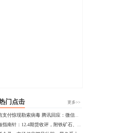
显，沪金主力合约封涨停，沪银涨逾4%。
油脂油料期货飘红，豆二涨停，菜粕、豆
油、豆粕、棕榈油涨幅居前。有色板块
11:15
中，沪镍涨3.42%。跌幅榜单中，铁矿表现
【行情】豆二期货主力合约涨停，涨幅达
疲弱，大跌近4%，棉花、甲醇、EG、棉
3.98%，报3213元/吨。
纱跌幅居前。
11:15
【行情】贵金属期货继续上涨，沪金期货
主力合约涨3.84%，沪银涨3%。
10:44
【行情】沪镍期货主力合约短线上涨，涨
幅扩大至4.4%。
热门点击
更多>>
10:43
微信支付惊现勒索病毒 腾讯回应：微信用户财产和账户安全不受任何威胁
【行情】芝加哥11月大豆期货跌0.4%，12
期海指南针：12.4期货收评，附铁矿石、纸浆操作建议
月玉米期货跌1%。