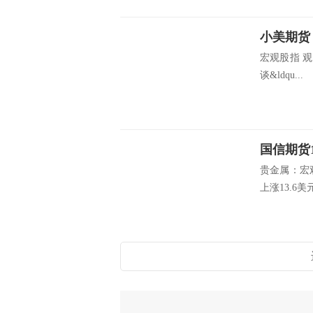
宏观股指 
谈&ldqu...
贵金属：宏
上涨13.6美元至