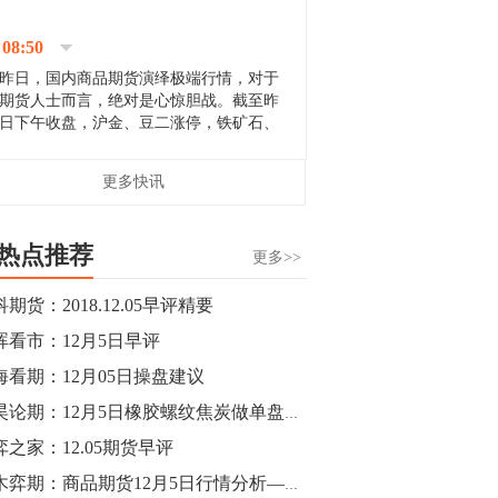
停；三大期指纷纷下跌；国债期货全线走
升。 分析人士指出，从大宗商品市
08:50
场来看，汇率波动...
昨日，国内商品期货演绎极端行情，对于
期货人士而言，绝对是心惊胆战。截至昨
日下午收盘，沪金、豆二涨停，铁矿石、
郑棉跌停，白银、镍涨幅超过3%，沥青、
甲醇和棉花跌幅超过3%。 [center]
14:35
更多快讯
[imgnobrwh] src=...
【行情】沥青期货主力1912合约价格继续
下跌，跌幅超过4%。
热点推荐
更多>>
14:23
期货：2018.12.05早评精要
【行情】大连铁矿石期货主力合约跌停，
晖看市：12月5日早评
跌幅达6%，报689.5元/吨，刷新近两个月
低位。
海看期：12月05日操盘建议
郭昊论期：12月5日橡胶螺纹焦炭做单盘前观点
14:20
弈之家：12.05期货早评
方正有色研究团队：高度重视贵金属的阶
段性机会。自年初以来沪金上涨16.93%，
梓木弈期：商品期货12月5日行情分析—热门品种跟踪点评