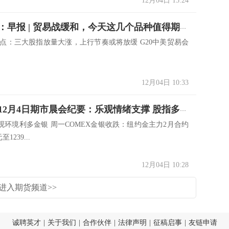
12月04日 15:24
小美期货：早报 | 贸易战缓和，今天这几个品种值得期待
观点：三大股指放量大涨，上行节奏或将放缓 G20中美贸易会
12月04日 10:33
国信期货12月4日期市晨会纪要：乐观情绪支撑 股指多单轻仓
观环境利多金银 周一COMEX金银收跌：纽约金主力2月合约
1239...
12月04日 10:28
进入期货频道>>
诚聘英才
|
关于我们
|
合作伙伴
|
法律声明
|
征稿启事
|
友链申请