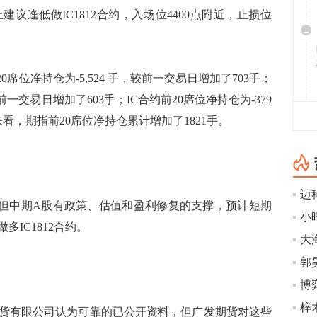
议逢低做IC1812合约，入场位4400点附近，止损位
位净持仓为-5,524 手，较前一交易日增加了703手；
较前一交易日增加了603手；IC合约前20席位净持仓为-379
看，期指前20席位净持仓累计增加了1821手。
迈科
中期A股有政策、估值和盈利修复的支撑，预计短期
小
IC1812合约。
大
博
有限公司认为可靠的已公开资料，但广发期货对这些