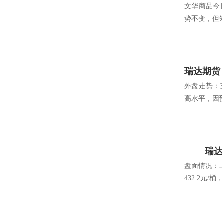
文华商品今
势不变，但短
瑞达期货
外盘走势：
高水平，因预
瑞达期
盘面情况：上
432.2元/桶