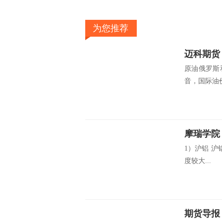
为您推荐
迈科期货：
原油俄罗斯
音，国际油价
摩瑞学院
1）沪铝 沪
度较大...
期货导报