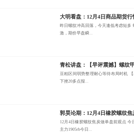
大明看盘：12月4日商品期货行
昨日螺纹冲高回落，今天逢低考虑短多 
激，期价早盘瞬...
豆粕区间弱势整理耐心等待布局时机 
下挫20多点报...
郭昊论期：12月4日橡胶螺纹
12月4日橡胶螺纹焦炭做单盘前观点 
主力1905rb今日...