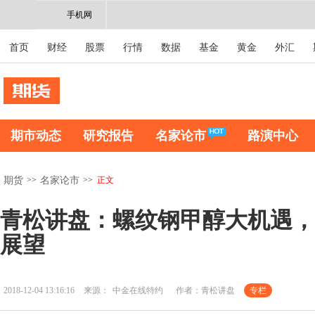
手机网
首页
财经
股票
行情
数据
基金
黄金
外汇
期市动态
研究报告
名家论市
路演中心
>>
>>
正文
期货
名家论市
青松讲盘：螺纹钢甲醇大机遇，
展望
2018-12-04 13:16:16
来源：
中金在线特约
作者：青松讲盘
专栏