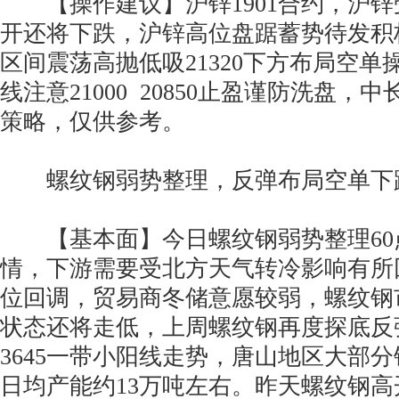
【操作建议】沪锌1901合约，沪锌
开还将下跌，沪锌高位盘踞蓄势待发积
区间震荡高抛低吸21320下方布局空
线注意21000 20850止盈谨防洗盘，
策略，仅供参考。
螺纹钢弱势整理，反弹布局空单下
【基本面】今日螺纹钢弱势整理60点
情，下游需要受北方天气转冷影响有所
位回调，贸易商冬储意愿较弱，螺纹钢
状态还将走低，上周螺纹钢再度探底反弹
3645一带小阳线走势，唐山地区大部
日均产能约13万吨左右。昨天螺纹钢高