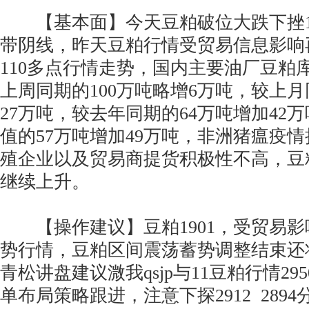
【基本面】今天豆粕破位大跌下挫110
带阴线，昨天豆粕行情受贸易信息影响
110多点行情走势，国内主要油厂豆粕库
上周同期的100万吨略增6万吨，较上月
27万吨，较去年同期的64万吨增加42
值的57万吨增加49万吨，非洲猪瘟疫
殖企业以及贸易商提货积极性不高，豆
继续上升。
【操作建议】豆粕1901，受贸易影
势行情，豆粕区间震荡蓄势调整结束还
青松讲盘建议溦我qsjp与11豆粕行情2
单布局策略跟进，注意下探2912 289