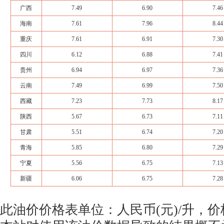
广西
7.49
6.90
7.46
海南
7.61
7.96
8.44
重庆
7.61
6.91
7.30
四川
6.12
6.88
7.41
贵州
6.94
6.97
7.36
云南
7.49
6.99
7.50
西藏
7.23
7.73
8.17
陕西
5.67
6.73
7.11
甘肃
5.51
6.74
7.20
青海
5.85
6.80
7.29
宁夏
5.56
6.75
7.13
新疆
6.06
6.75
7.28
此油价价格表单位：人民币(元)/升，