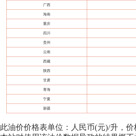
广西
海南
重庆
四川
贵州
云南
西藏
陕西
甘肃
青海
宁夏
新疆
此油价价格表单位：人民币(元)/升，