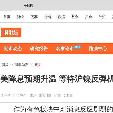
手机网
首页
财经
股票
行情
数据
基金
黄金
外汇
期市动态
研究报告
名家论市
路演中心
>>
>>
正文
期货
期市动态
美降息预期升温 等待沪镍反弹
2019-06-18 10:18:01
来源：期货日报
作者：吴起睿
作为有色板块中对消息反应剧烈的