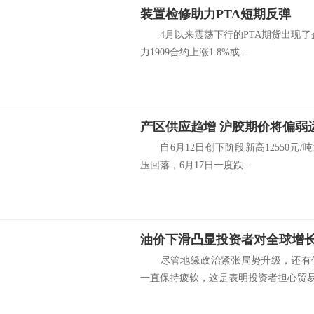
装置检修助力PTA短期反弹
4月以来震荡下行的PTA期货出现了企
力1909合约上涨1.8%或...
产区供应趋增 沪胶期价将偏弱
自6月12日创下阶段新高12550元/吨
压回落，6月17日一度跌...
油价下滑凸显投资者对全球增
尽管地缘政治紧张局势升级，还有供
一直保持疲软，这是表明投资者担心贸易冲