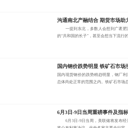
沟通南北产融结合 期货市场助
一提到东北，多数人会想到广袤肥沃
的“共和国的长子”，甚至会想当下流行的.
国内钢价跌势明显 铁矿石市场
国内现货钢价的跌势稍趋明显，钢厂利
总体尚处正常的范围之内。铁矿石市场总体
6月3日-9日当周重磅事件及指
6月3日-9日当周，美联储将发布经
将公布利率决议。此外多家主要央行官..