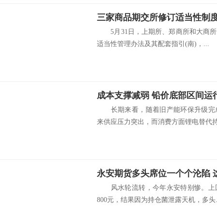
三家商品期交所修订适当性制
5月31日，上期所、郑商所和大商所
适当性管理办法及其配套指引(南)，...
成本支撑减弱 铅价底部区间运
长期来看，随着旧产能环保升级完成
来供应压力突出，而消费方面锂电替代持续
永安期货多头席位一个个沦陷 
风水轮流转，今年永安特别惨。上回
800元，结果因为持仓菌泄露天机，多头..