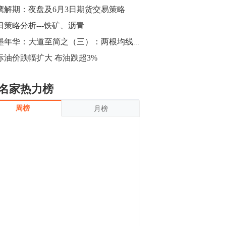
沪银上涨11.90%；历史经验表明，黄金确
鹰解期：夜盘及6月3日期货交易策略
立涨势，白银将开启补涨，且涨幅超过黄
金，金银比有望高位回归。
日策略分析---铁矿、沥青
13:55
豆二期货主力合约涨停，涨幅达3.98%，报
水墨年华：大道至简之（三）：两根均线和技术指标的完美邂逅！
3213元/吨。 国信期货指出，上周五
际油价跌幅扩大 布油跌超3%
CBOT大豆期货市场上涨，11月期约收高
3.25美分，报收868.50美分/蒲式耳。受此
影响，夜盘连粕高位窄幅震荡，建议短线
13:54
名家热力榜
操作为主。 ...
8月5日消息，内外盘贵金属强劲走升，沪
周榜
月榜
金主力合约涨停，涨幅3.99%，报334.00
元/克；沪银亦是大幅拉升；纽约金主力上
破1450美元/盎司。 国投安信期货指
出，在全球经济贸易形势下，首先一方
13:33
面，即使美联储...
【行情】郑棉期货主力合约跌停，跌幅达
4%，报12225元/吨。
11:30
【早盘收评】国内商品期货早盘收盘涨跌
不一，避险情绪激发，贵金属期货上涨明