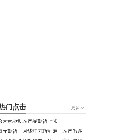
显，沪金主力合约封涨停，沪银涨逾4%。
油脂油料期货飘红，豆二涨停，菜粕、豆
油、豆粕、棕榈油涨幅居前。有色板块
11:15
中，沪镍涨3.42%。跌幅榜单中，铁矿表现
【行情】豆二期货主力合约涨停，涨幅达
疲弱，大跌近4%，棉花、甲醇、EG、棉
3.98%，报3213元/吨。
纱跌幅居前。
11:15
【行情】贵金属期货继续上涨，沪金期货
主力合约涨3.84%，沪银涨3%。
10:44
【行情】沪镍期货主力合约短线上涨，涨
幅扩大至4.4%。
热门点击
更多>>
10:43
给因素驱动农产品期货上涨
【行情】芝加哥11月大豆期货跌0.4%，12
董镇元期货：月线狂刀斩乱麻，农产做多有色空
月玉米期货跌1%。