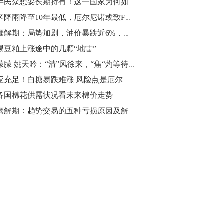
过半民众想要长期持有！这一国家为何如此钟爱黄金？
10:43
产区降雨降至10年最低，厄尔尼诺或致FFB单产低于预期 | 市场解读
【行情】油脂油料期货表现抢眼，豆二期
猎鹰解期：局势加剧，油价暴跌近6%，商品纷纷走低
货主力合约涨幅扩大至3.5%，豆油涨
惕豆粕上涨途中的几颗“地雷”
2.5%，棕榈油涨近2%，菜粕涨1.54%。
刘朦朦 姚天吟：“清”风徐来，“焦“灼等待！华北区黑色系市场深度调研 | 研报精选
10:17
供应充足！白糖易跌难涨 风险点是厄尔尼诺灾害
【研报精选】国内期货机构对8月5日的原
各国棉花供需状况看未来棉价走势
油期货走势预测
猎鹰解期：趋势交易的五种亏损原因及解决之道
10:16
【发改委：钢铁行业2019年1-6月运行情
况】一、粗钢产量持续增长。二、钢材价
格波动回升。三、企业效益同比大幅下
降。四、钢材出口小幅下降，铁矿石进口
价格持续上升。
09:55
【行情】国债期货直线拉升，10年期主力
合约涨逾0.1%，盘中最高报98.865，创
2016年12月以来新高。