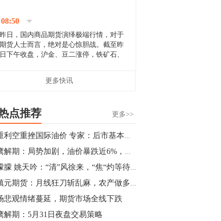
停；三大期指纷纷下跌；国债期货全线走
升。 分析人士指出，从大宗商品市
08:50
场来看，汇率波动...
昨日，国内商品期货演绎极端行情，对于
期货人士而言，绝对是心惊胆战。截至昨
日下午收盘，沪金、豆二涨停，铁矿石、
郑棉跌停，白银、镍涨幅超过3%，沥青、
甲醇和棉花跌幅超过3%。 [center]
14:35
更多快讯
[imgnobrwh] src=...
【行情】沥青期货主力1912合约价格继续
下跌，跌幅超过4%。
热点推荐
更多>>
14:23
多重利空重挫国际油价 专家：后市基本面依然复杂
【行情】大连铁矿石期货主力合约跌停，
猎鹰解期：局势加剧，油价暴跌近6%，商品纷纷走低
跌幅达6%，报689.5元/吨，刷新近两个月
低位。
刘朦朦 姚天吟：“清”风徐来，“焦“灼等待！华北区黑色系市场深度调研 | 研报精选
董镇元期货：月线狂刀斩乱麻，农产做多有色空
14:20
场悲观情绪蔓延，期货市场全线下跌
方正有色研究团队：高度重视贵金属的阶
段性机会。自年初以来沪金上涨16.93%，
鹰解期：5月31日夜盘交易策略