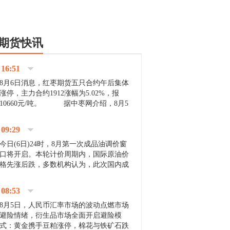
期货快讯
16:51
8月6日消息，红枣期货五只合约午后集体
涨停，主力合约1912涨幅为5.02%，报
10660元/吨。 据中枣网介绍，8月5
日沧州市场下雨天气影响，市场出摊商户
不多，看护客商也零星，成交量有限。卖
09:29
家好货依旧惜售挺...
今日(6日)24时，8月第一次成品油调价窗
口将开启。本轮计价周期内，国际原油价
格先涨后跌，多数机构认为，此次国内成
品油价压线下调与搁浅均有可能。 [center]
[img]http://images.cnfol.com/file/201908/gasoline_201...
08:53
8月5日，人民币汇率市场的波动点燃市场
避险情绪，衍生品市场全面开启避险模
式：黄金携手豆粕涨停，棉花与铁矿石跌