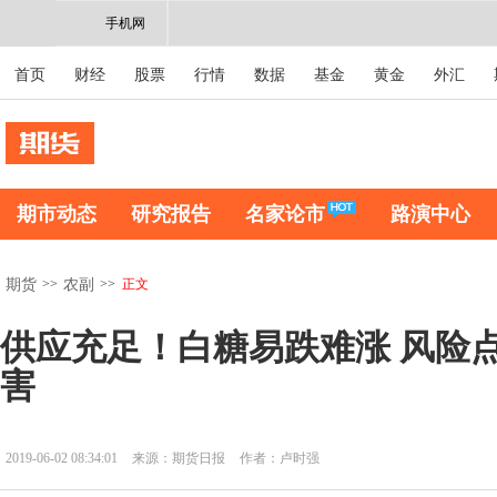
手机网
首页
财经
股票
行情
数据
基金
黄金
外汇
期市动态
研究报告
名家论市
路演中心
>>
>>
正文
期货
农副
供应充足！白糖易跌难涨 风险
害
2019-06-02 08:34:01
来源：期货日报
作者：卢时强