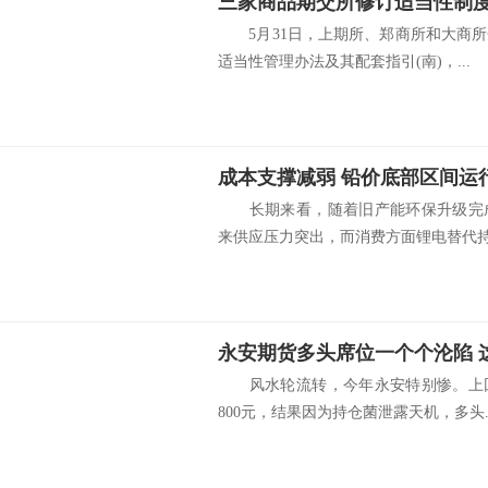
三家商品期交所修订适当性制
5月31日，上期所、郑商所和大商所
适当性管理办法及其配套指引(南)，...
成本支撑减弱 铅价底部区间运
长期来看，随着旧产能环保升级完成
来供应压力突出，而消费方面锂电替代持续
永安期货多头席位一个个沦陷 
风水轮流转，今年永安特别惨。上回
800元，结果因为持仓菌泄露天机，多头..