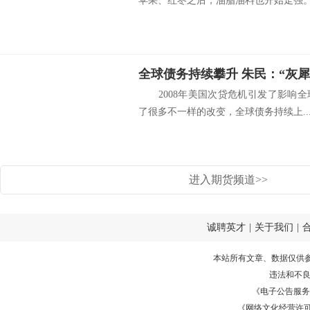
苹果、红枣之后，油脂油料也开始走强。何
全球债务持续攀升 朱民：“灰
2008年美国次贷危机引发了影响全
了很多不一样的改变，全球债务持续上..
进入期货频道>>
诚聘英才
|
关于我们
|
本站所有文章、数据仅供
违法和不
《电子公告服务许可证
《网络文化经营许可证》