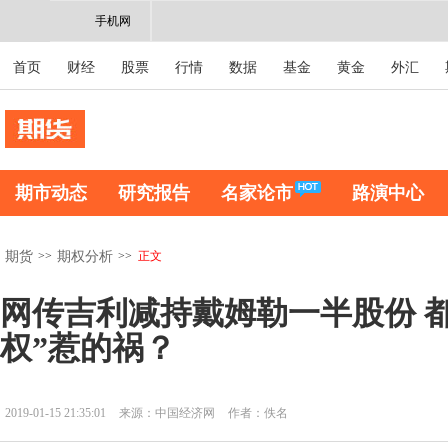
手机网
首页
财经
股票
行情
数据
基金
黄金
外汇
期市动态
研究报告
名家论市
路演中心
>>
>>
正文
期货
期权分析
网传吉利减持戴姆勒一半股份 
权”惹的祸？
2019-01-15 21:35:01
来源：中国经济网
作者：佚名