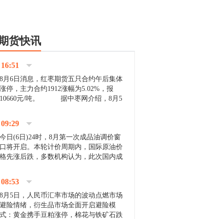
期货快讯
16:51
8月6日消息，红枣期货五只合约午后集体
涨停，主力合约1912涨幅为5.02%，报
10660元/吨。 据中枣网介绍，8月5
日沧州市场下雨天气影响，市场出摊商户
不多，看护客商也零星，成交量有限。卖
09:29
家好货依旧惜售挺...
今日(6日)24时，8月第一次成品油调价窗
口将开启。本轮计价周期内，国际原油价
格先涨后跌，多数机构认为，此次国内成
品油价压线下调与搁浅均有可能。 [center]
[img]http://images.cnfol.com/file/201908/gasoline_201...
08:53
8月5日，人民币汇率市场的波动点燃市场
避险情绪，衍生品市场全面开启避险模
式：黄金携手豆粕涨停，棉花与铁矿石跌