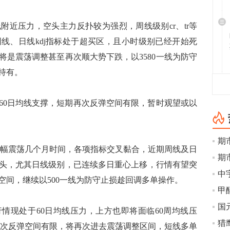
附近压力，空头主力反扑较为强烈，周线级别cr、tr等
线、日线kdj指标处于超买区，且小时级别已经开始死
将是震荡调整甚至再次顺大势下跌，以3580一线为防守
仓持有。
60日均线支撑，短期再次反弹空间有限，暂时观望或以
窄幅震荡几个月时间，各项指标交叉黏合，近期周线及日
期
头，尤其日线级别，已连续多日重心上移，行情有望突
空间，继续以500一线为防守止损趁回调多单操作。
甲
情现处于60日均线压力，上方也即将面临60周均线压
猎
情再次反弹空间有限，将再次进去震荡调整区间，短线多单