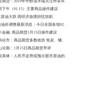
国元期货：2019年甲醇需求端关注外采MTO投放节奏
雨下午（01.15）主要商品操作建议
10:43
【行情】油脂油料期货表现抢眼，豆二期
NE原油大跌 因经济放缓担忧加剧
货主力合约涨幅扩大至3.5%，豆油涨
1.15油价调整最新消息：今日全国各地92号汽油价格查询一览
2.5%，棕榈油涨近2%，菜粕涨1.54%。
丰金融: 商品期货1月15日操作建议
10:17
机构论市：商品期货多数收跌 焦炭、螺纹涨幅居前
【研报精选】国内期货机构对8月5日的原
山论期：1月15日商品期货早评
油期货走势预测
美银美林：人民币走势或预示股市原油的反弹将延续！
10:16
【发改委：钢铁行业2019年1-6月运行情
况】一、粗钢产量持续增长。二、钢材价
格波动回升。三、企业效益同比大幅下
降。四、钢材出口小幅下降，铁矿石进口
价格持续上升。
09:55
【行情】国债期货直线拉升，10年期主力
合约涨逾0.1%，盘中最高报98.865，创
2016年12月以来新高。