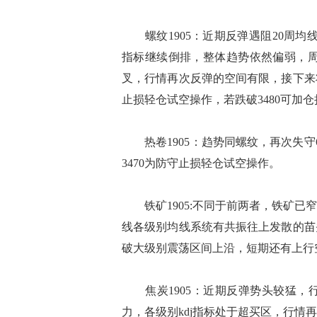
螺纹1905：近期反弹遇阻20周均线
指标继续倒排，整体趋势依然偏弱，周
叉，行情再次反弹的空间有限，接下来
止损轻仓试空操作，若跌破3480可加
热卷1905：趋势同螺纹，再次失守
3470为防守止损轻仓试空操作。
铁矿1905:不同于前两者，铁矿已
线各级别均线系统有共振往上发散的苗
破大级别震荡区间上沿，短期还有上行
焦炭1905：近期反弹势头较猛，行
力，各级别kdj指标处于超买区，行