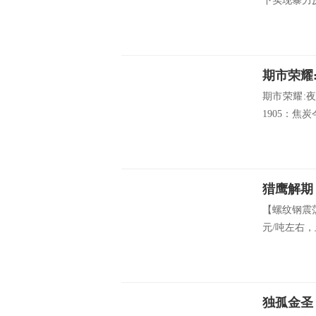
下实现暴力反
期市荣耀
期市荣耀:
1905：焦
猎鹰解期
【螺纹钢震荡
元/吨左右，