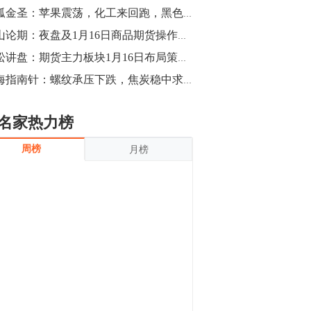
沪银上涨11.90%；历史经验表明，黄金确
独孤金圣：苹果震荡，化工来回跑，黑色系抓住短线机遇
立涨势，白银将开启补涨，且涨幅超过黄
金，金银比有望高位回归。
13:55
金山论期：夜盘及1月16日商品期货操作策略
豆二期货主力合约涨停，涨幅达3.98%，报
青松讲盘：期货主力板块1月16日布局策略【主力预谋】
3213元/吨。 国信期货指出，上周五
期海指南针：螺纹承压下跌，焦炭稳中求涨，化工走势分化
CBOT大豆期货市场上涨，11月期约收高
3.25美分，报收868.50美分/蒲式耳。受此
影响，夜盘连粕高位窄幅震荡，建议短线
13:54
名家热力榜
操作为主。 ...
8月5日消息，内外盘贵金属强劲走升，沪
周榜
月榜
金主力合约涨停，涨幅3.99%，报334.00
元/克；沪银亦是大幅拉升；纽约金主力上
破1450美元/盎司。 国投安信期货指
出，在全球经济贸易形势下，首先一方
13:33
面，即使美联储...
【行情】郑棉期货主力合约跌停，跌幅达
4%，报12225元/吨。
11:30
【早盘收评】国内商品期货早盘收盘涨跌
不一，避险情绪激发，贵金属期货上涨明