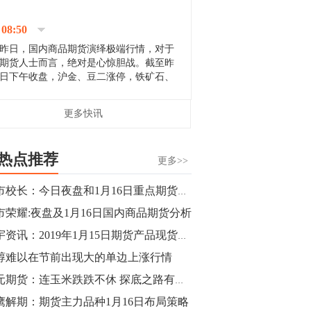
停；三大期指纷纷下跌；国债期货全线走
升。 分析人士指出，从大宗商品市
08:50
场来看，汇率波动...
昨日，国内商品期货演绎极端行情，对于
期货人士而言，绝对是心惊胆战。截至昨
日下午收盘，沪金、豆二涨停，铁矿石、
郑棉跌停，白银、镍涨幅超过3%，沥青、
甲醇和棉花跌幅超过3%。 [center]
14:35
更多快讯
[imgnobrwh] src=...
【行情】沥青期货主力1912合约价格继续
下跌，跌幅超过4%。
热点推荐
更多>>
14:23
期市校长：今日夜盘和1月16日重点期货品种操盘策略
【行情】大连铁矿石期货主力合约跌停，
市荣耀:夜盘及1月16日国内商品期货分析
跌幅达6%，报689.5元/吨，刷新近两个月
低位。
中宇资讯：2019年1月15日期货产品现货市场分析
醇难以在节前出现大的单边上涨行情
14:20
国元期货：连玉米跌跌不休 探底之路有多远
方正有色研究团队：高度重视贵金属的阶
段性机会。自年初以来沪金上涨16.93%，
鹰解期：期货主力品种1月16日布局策略