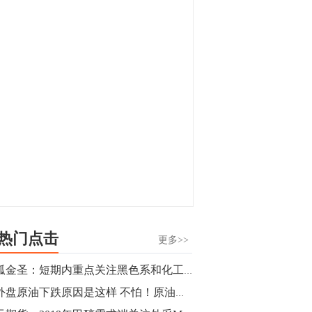
显，沪金主力合约封涨停，沪银涨逾4%。
油脂油料期货飘红，豆二涨停，菜粕、豆
油、豆粕、棕榈油涨幅居前。有色板块
11:15
中，沪镍涨3.42%。跌幅榜单中，铁矿表现
【行情】豆二期货主力合约涨停，涨幅达
疲弱，大跌近4%，棉花、甲醇、EG、棉
3.98%，报3213元/吨。
纱跌幅居前。
11:15
【行情】贵金属期货继续上涨，沪金期货
主力合约涨3.84%，沪银涨3%。
10:44
【行情】沪镍期货主力合约短线上涨，涨
幅扩大至4.4%。
热门点击
更多>>
10:43
独孤金圣：短期内重点关注黑色系和化工操作
【行情】芝加哥11月大豆期货跌0.4%，12
内外盘原油下跌原因是这样 不怕！原油正酝酿下一波攻势！
月玉米期货跌1%。