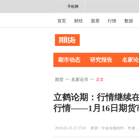
手机网
首页
财经
股票
行情
数据
期市动态
研究报告
名家论
>>
>>
正文
期货
名家论市
立鹤论期：行情继续
行情——1月16日期
2019-01-15 17:27:01
来源：中金在线特约
作者：