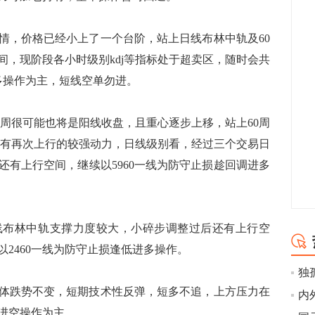
情，价格已经小上了一个台阶，站上日线布林中轨及60
间，现阶段各小时级别kdj等指标处于超卖区，随时会共
多操作为主，短线空单勿进。
本周很可能也将是阳线收盘，且重心逐步上移，站上60周
行情有再次上行的较强动力，日线级别看，经过三个交易日
还有上行空间，继续以5960一线为防守止损趁回调进多
线布林中轨支撑力度较大，小碎步调整过后还有上行空
2460一线为防守止损逢低进多操作。
体跌势不变，短期技术性反弹，短多不追，上方压力在
弹进空操作为主。