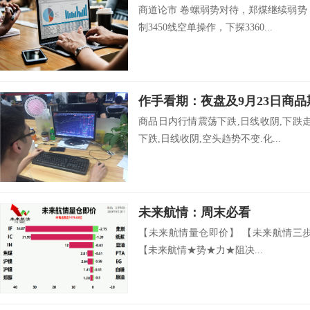
商道论市 卷螺弱势对待，郑煤继续弱势
制3450线空单操作，下探3360...
作手看期：夜盘及9月23日商
商品日内行情震荡下跌,日线收阴,下跌
下跌,日线收阴,空头趋势不变.化...
未来航情：周末必看
【未来航情量仓即价】 【未来航情三
【未来航情★势★力★阻决...