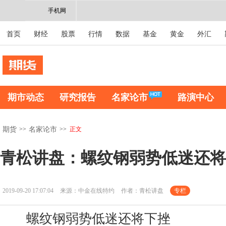
手机网
首页
财经
股票
行情
数据
基金
黄金
外汇
期市动态
研究报告
名家论市
路演中心
>>
>>
正文
期货
名家论市
青松讲盘：螺纹钢弱势低迷还将
2019-09-20 17:07:04
来源：中金在线特约
作者：青松讲盘
专栏
螺纹钢弱势低迷还将下挫