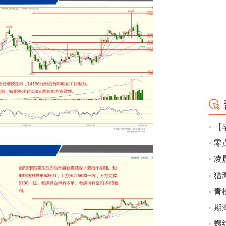
【
零
凌
猎
青