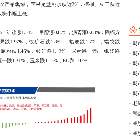
；农产品飘绿，苹果尾盘跳水跌近2%，棕榈、豆二跌近
板块小幅上涨。
镍涨1.53%，甲醇涨0.87%，沥青涨0.63%；跌幅方
果跌1.97%，铁矿石跌1.85%，热卷跌1.79%，螺纹跌
期
%，淀粉跌1.46%，锰硅跌1.42%，尿素跌1.4%，纸浆跌
期
豆一跌1.21%，玉米跌1.12%，EG跌1.07%。
期
期
期
期
老
舜
睿