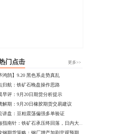
热门点击
更多>>
毕鸿鹄】9.20 黑色系走势真乱
点归航：铁矿石晚盘操作思路
晨早评：9月20日期货分析提示
鹰解期：9月20日橡胶期货交易建议
松讲盘：豆粕震荡偏强多单验证
期海指南针：铁矿石承压终回落，日内大跌4%领跌三市
螺纹钢期货策略：钢厂增产加剧悲观预期 螺纹钢承压续跌