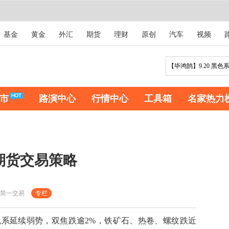
基金
黄金
外汇
期货
理财
原创
汽车
视频
市
路演中心
行情中心
工具箱
名家热力
品期货交易策略
简一交易
专栏
延续弱势，双焦跌逾2%，铁矿石、热卷、螺纹跌近