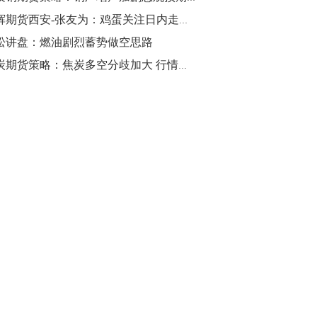
中辉期货西安-张友为：鸡蛋关注日内走势，纸浆橡胶寻找做空机会
松讲盘：燃油剧烈蓄势做空思路
焦炭期货策略：焦炭多空分歧加大 行情增仓走低