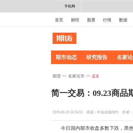
手机网
首页
财经
股票
行情
数据
期市动态
研究报告
名家论
>>
>>
正文
期货
名家论市
简一交易：09.23商
2019-09-20 16:34:03
来源：中金在线特约
作者：
今日国内期市收盘多数下跌，黑色系