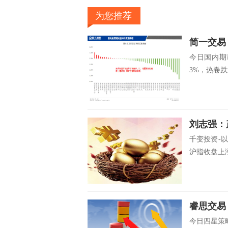
为您推荐
简一交易
今日国内期
3%，热卷跌
刘志强：
千变投资-
沪指收盘上涨0
睿思交易
今日四星策