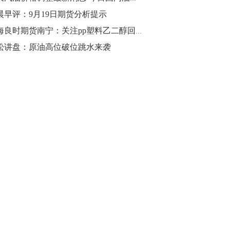
晨早评：9月19日期货分析提示
国海良时期货南宁：关注pp塑料乙二醇回落空间，苹果红枣逢高开空
松讲盘：原油高位破位跳水来袭