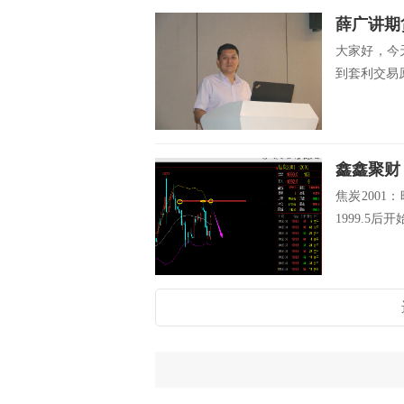
薛广讲期
大家好，今
到套利交易原
鑫鑫聚财
焦炭200
1999.5后