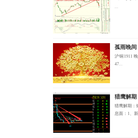
...
孤雨晚间
沪铜1911 
47...
猎鹰解期：燃
息面：1、新加