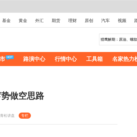
基金
黄金
外汇
期货
理财
原创
汽车
视频
市
路演中心
行情中心
工具箱
名家热力
蓄势做空思路
青松讲盘
专栏