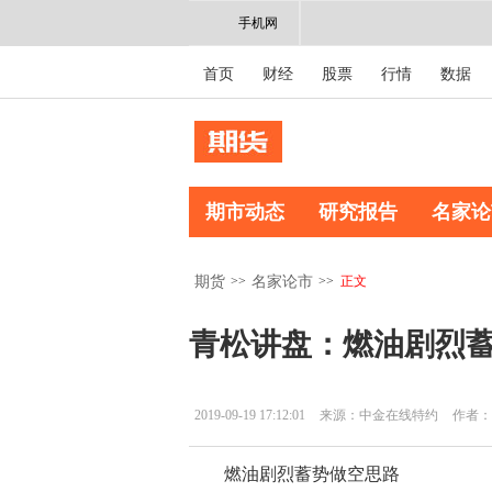
手机网
首页
财经
股票
行情
数据
期市动态
研究报告
名家论
>>
>>
正文
期货
名家论市
青松讲盘：燃油剧烈
2019-09-19 17:12:01
来源：中金在线特约
作者：
燃油剧烈蓄势做空思路