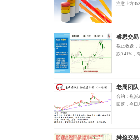
注意上方352
睿思交易
截止收盘，国
跌0.41%，
老周团队
合约：焦炭
回落，今日尾
舜盈交易：