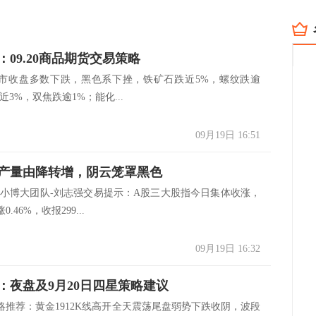
：09.20商品期货交易策略
市收盘多数下跌，黑色系下挫，铁矿石跌近5%，螺纹跌逾
近3%，双焦跌逾1%；能化...
09月19日 16:51
产量由降转增，阴云笼罩黑色
以小博大团队-刘志强交易提示：A股三大股指今日集体收涨，
.46%，收报299...
09月19日 16:32
：夜盘及9月20日四星策略建议
略推荐：黄金1912K线高开全天震荡尾盘弱势下跌收阴，波段