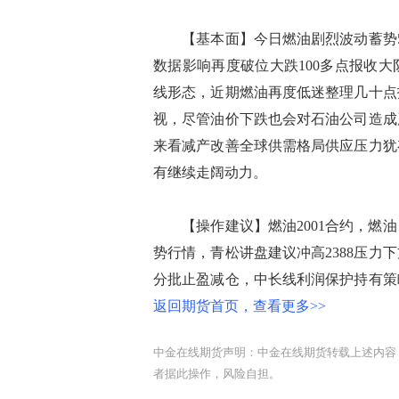
【基本面】今日燃油剧烈波动蓄势50
数据影响再度破位大跌100多点报收大
线形态，近期燃油再度低迷整理几十点
视，尽管油价下跌也会对石油公司造成
来看减产改善全球供需格局供应压力犹
有继续走阔动力。
【操作建议】燃油2001合约，燃油
势行情，青松讲盘建议冲高2388压力下
分批止盈减仓，中长线利润保护持有策
返回期货首页，查看更多>>
中金在线期货声明：中金在线期货转载上述内容
者据此操作，风险自担。