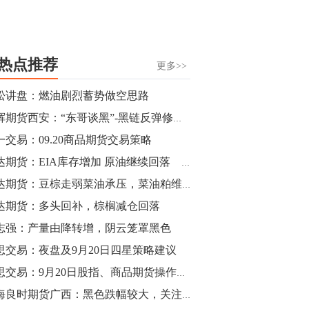
热点推荐
更多>>
松讲盘：燃油剧烈蓄势做空思路
中辉期货西安：“东哥谈黑”-黑链反弹修正，螺纹谨防短期反抽
一交易：09.20商品期货交易策略
瑞达期货：EIA库存增加 原油继续回落
瑞达期货：豆棕走弱菜油承压，菜油粕维持偏弱预期
达期货：多头回补，棕榈减仓回落
志强：产量由降转增，阴云笼罩黑色
思交易：夜盘及9月20日四星策略建议
睿思交易：9月20日股指、商品期货操作建议
国海良时期货广西：黑色跌幅较大，关注苹果空单机会