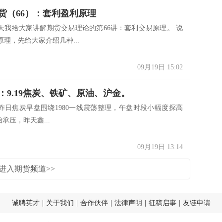
货（66）：套利盈利原理
天我给大家讲解期货交易理论的第66讲：套利交易原理。 说
理，先给大家介绍几种...
09月19日 15:02
：9.19焦炭、铁矿、原油、沪金。
1：昨日焦炭早盘围绕1980一线震荡整理，午盘时段小幅度探高
开始承压，昨天鑫...
09月19日 13:14
进入期货频道>>
诚聘英才
|
关于我们
|
合作伙伴
|
法律声明
|
征稿启事
|
友链申请