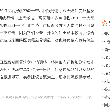
点左右报收2362一带小阳线行情，昨天燃油受外盘及
阴线行情，上周燃油冲高回落60多点报收2191一带大阴
报收2224一带行情走势，供应面各方面因素同样不可忽
严重打击，因为它们经营、开采的油田成本较高。综合
青
存造成东西跨区供需差异明显，这也将促使布伦特价差
简
日线级别巨震洗盘行情调整，整体形态还将加剧洗盘走
方分批进场空单对待操作思路，注意短线2351以及2330
瑞
略跟进即可，实盘建议交流为主，细水长流仅供参考。
刘
睿
，不表明证实其描述，仅供投资者参考，并不构成投资建议。投资