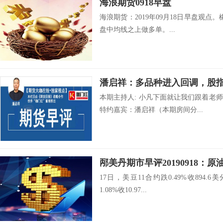
海浪期货0918早盘
海浪期货：2019年09月18日早盘观点。橡
盘中均线之上做多单。...
潘启祥：多品种进入回调，股
本期主持人: 小凡下面就让我们跟着老
特约嘉宾：潘启祥（本期房间分...
邴美丹期市早评20190918：
17日，美豆11合约跌0.49%收894.
1.08%收10.97...