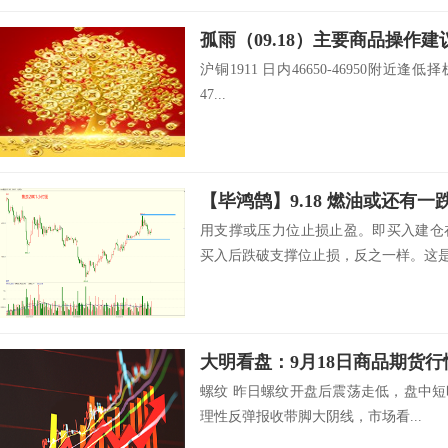
孤雨（09.18）主要商品操作建
沪铜1911 日内46650-46950附近逢低择
47...
【毕鸿鹄】9.18 燃油或还有一
用支撑或压力位止损止盈。即买入建仓
买入后跌破支撑位止损，反之一样。这是期
大明看盘：9月18日商品期货行
螺纹 昨日螺纹开盘后震荡走低，盘中短
理性反弹报收带脚大阴线，市场看...