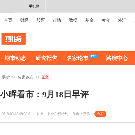
手机网
首页
财经
股票
行情
数据
基金
黄金
外汇
期市动态
研究报告
名家论市
路演中心
>>
>>
正文
期货
名家论市
小晖看市：9月18日早评
2019-09-18 09:30:01
来源：中金在线特约
作者：贾晖
专栏