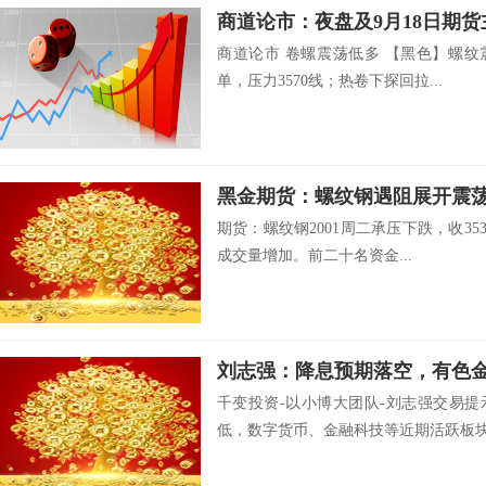
商道论市：夜盘及9月18日期
商道论市 卷螺震荡低多 【黑色】螺纹
单，压力3570线；热卷下探回拉...
黑金期货：螺纹钢遇阻展开震荡
期货：螺纹钢2001周二承压下跌，收353
成交量增加。前二十名资金...
刘志强：降息预期落空，有色
千变投资-以小博大团队-刘志强交易
低，数字货币、金融科技等近期活跃板块.