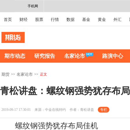
手机网
首页
财经
股票
行情
数据
基金
黄金
外汇
期市动态
研究报告
名家论市
路演中心
>>
>>
正文
期货
名家论市
青松讲盘：螺纹钢强势犹存布局
2019-09-17 17:30:01
来源：中金在线特约
作者：青松讲盘
专栏
螺纹钢强势犹存布局佳机