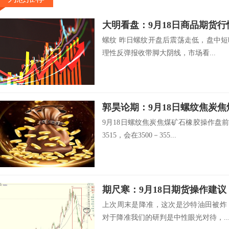
大明看盘：9月18日商品期货行
螺纹 昨日螺纹开盘后震荡走低，盘中短
理性反弹报收带脚大阴线，市场看...
郭昊论期：9月18日螺纹焦炭
9月18日螺纹焦炭焦煤矿石橡胶操作盘前
3515，会在3500－355...
期尺寒：9月18日期货操作建议
上次周末是降准，这次是沙特油田被炸
对于降准我们的研判是中性眼光对待，..