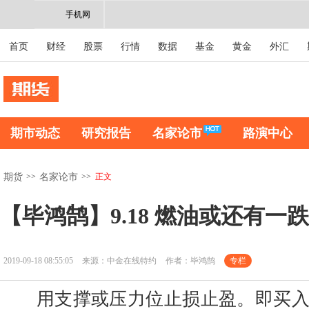
手机网
首页
财经
股票
行情
数据
基金
黄金
外汇
期市动态
研究报告
名家论市
路演中心
>>
>>
正文
期货
名家论市
【毕鸿鹄】9.18 燃油或还有一
2019-09-18 08:55:05
来源：中金在线特约
作者：毕鸿鹄
专栏
用支撑或压力位止损止盈。即买入