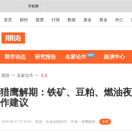
手机网
首页
财经
股票
行情
数据
基金
黄金
外汇
期市动态
研究报告
名家论市
路演中心
>>
>>
正文
期货
名家论市
猎鹰解期：铁矿、豆粕、燃油夜盘
作建议
2019-09-17 17:30:10
来源：中金在线特约
作者：猎鹰解期
专栏