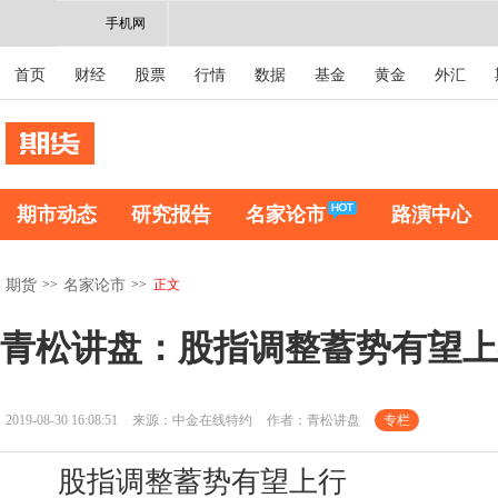
手机网
首页
财经
股票
行情
数据
基金
黄金
外汇
期市动态
研究报告
名家论市
路演中心
>>
>>
正文
期货
名家论市
青松讲盘：股指调整蓄势有望上
2019-08-30 16:08:51
来源：中金在线特约
作者：青松讲盘
专栏
股指调整蓄势有望上行