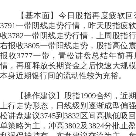
【基本面】今日股指再度疲软回
3791一带阴线走势行情，昨天股指疲
收3782一带阴线走势行情，上周股指行
右报收3805一带阳线走势，股指高位震
报收3777一带，青松讲盘总结年前
情，再度释放长期资金之后快速大规
本身近期银行间的流动性较为充裕。
【操作建议】股指1909合约，近
上行走势形态，日线级别逐渐成型偏
松讲盘建议3745到3832区间高抛低
单策略为主，冲高3802及3824分批
利润保护持有，实盘建议交流为主，