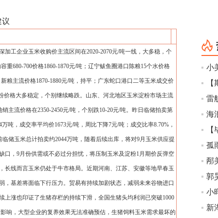
建议
工企业玉米收购价主流区间在2020-2070元/吨一线，大多稳，个
容重680-700价格1860-1870元/吨；辽宁鲅鱼圈港口陈粮15个水价格
5)，持平，新粮主流价格1870-1880元/吨，持平；广东蛇口港口二等玉米成交价
内玉米淀粉价格大多稳定，个别继续略跌。山东、河北地区玉米淀粉市场主流
销主流价格在2350-2450元/吨，个别跌10-20元/吨。昨日临储拍卖第
海
万吨，成交率平均价1673元/吨，周比下降7元/吨；成交比率8.70%，
前临储玉米总计拍卖约2044万吨，随着后续出库，将对9月玉米供应提
孤
缺口，9月份供需或不必过分担忧，将压制玉米及淀粉1月期价反弹空
月，长线而言玉米仍处于牛市格局。近期河南、江苏、安徽等地早春玉
弱，基差将面临下行压力。贸易有持续加剧状态，减弱未来谷物进口
小
续上涨也印证了生猪存栏的持续下滑，全国生猪头均利润已突破1000
情影响，大型企业的复养效果无法准确预估，生猪饲料玉米需求最坏的