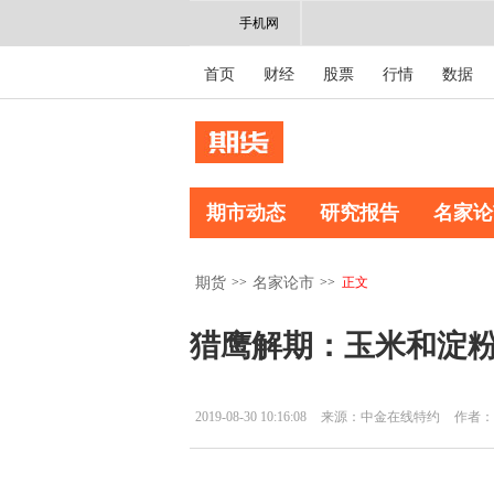
手机网
首页
财经
股票
行情
数据
期市动态
研究报告
名家论
>>
>>
正文
期货
名家论市
猎鹰解期：玉米和淀粉
2019-08-30 10:16:08
来源：中金在线特约
作者：