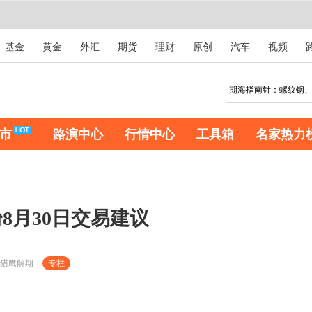
基金
黄金
外汇
期货
理财
原创
汽车
视频
市
路演中心
行情中心
工具箱
名家热力
8月30日交易建议
猎鹰解期
专栏