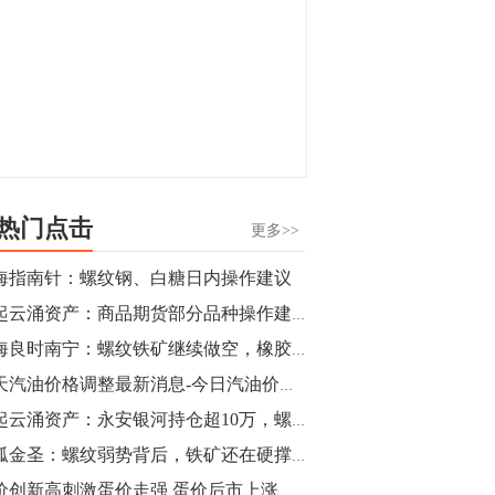
热门点击
更多>>
海指南针：螺纹钢、白糖日内操作建议
风起云涌资产：商品期货部分品种操作建议（焦炭，豆油，PTA，乙二醇）
国海良时南宁：螺纹铁矿继续做空，橡胶走势适合离场
今天汽油价格调整最新消息-今日汽油价格查询（2019年8月29日）
风起云涌资产：永安银河持仓超10万，螺纹上演多空激战
独孤金圣：螺纹弱势背后，铁矿还在硬撑这是为什么？
猪价创新高刺激蛋价走强 蛋价后市上涨空间如何？