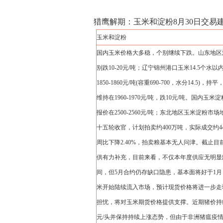
猎鹰解期：玉米和淀粉8月30日交易
玉米和淀粉
国内玉米价格大多稳，个别继续下跌。山东地区深加
别跌10-20元/吨；辽宁锦州港口玉米14.5个水以内
1850-1860元/吨(容重690-700，水分14.
维持在1960-1970元/吨，跌10元/吨。国
报价在2500-2560元/吨；东北地区玉米淀粉市场地
十五轮收官，计划拍卖约400万吨，实际成交约44
周比下降2.40%，拍卖粮基本无人问津。截止目
供有力补充，目前来看，不仅本年度供应无明显
间，但5月合约仍存缺口隐患，基本面将好于1
米开始陆续流入市场，预计现货价格将进一步走
担忧，将对玉米期货价格提供支撑。近期猪价持
元/头并保持持续上涨态势，但由于非洲猪瘟疫