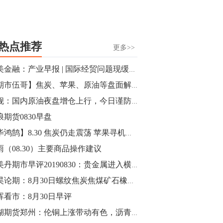
热点推荐
更多>>
小美金融：产业早报 | 国际经贸问题现缓和，今日期市走势如何
【期市伍哥】焦炭、苹果、原油等盘面解析
雷舰：国内原油夜盘增仓上行，今日谨防减仓冲高回落
浪期货0830早盘
【毕鸿鹄】8.30 焦炭仍走震荡 苹果寻机做空
雨（08.30）主要商品操作建议
邴美丹期市早评20190830：贵金属进入横盘整理阶段
郭昊论期：8月30日螺纹焦炭焦煤矿石橡胶操作盘前观点
晖看市：8月30日早评
新湖期货郑州：伦铜上涨带动有色，沥青走势相对较弱