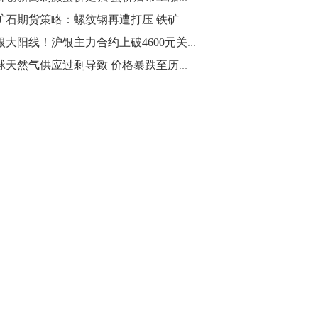
铁矿石期货策略：螺纹钢再遭打压 铁矿石弱势跟跌
四根大阳线！沪银主力合约上破4600元关口
全球天然气供应过剩导致 价格暴跌至历史低点