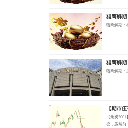
猎鹰解期
猎鹰解期：棉
猎鹰解期
猎鹰解期：股
【期市伍
【焦炭200
变，虽然前一