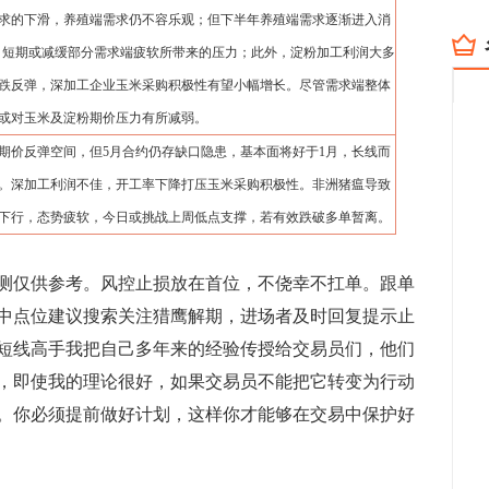
求的下滑，养殖端需求仍不容乐观；但下半年养殖端需求逐渐进入消
长，短期或减缓部分需求端疲软所带来的压力；此外，淀粉加工利润大多
跌反弹，深加工企业玉米采购积极性有望小幅增长。尽管需求端整体
或对玉米及淀粉期价压力有所减弱。
月期价反弹空间，但5月合约仍存缺口隐患，基本面将好于1月，长线而
。深加工利润不佳，开工率下降打压玉米采购积极性。非洲猪瘟导致
下行，态势疲软，今日或挑战上周低点支撑，若有效跌破多单暂离。
测仅供参考。风控止损放在首位，不侥幸不扛单。跟单
中点位建议搜索关注猎鹰解期，进场者及时回复提示止
短线高手我把自己多年来的经验传授给交易员们，他们
，即使我的理论很好，如果交易员不能把它转变为行动
。你必须提前做好计划，这样你才能够在交易中保护好