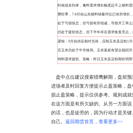
时候或未到来，禽料需求增长幅度赶不上猪料需
费旺季，7-8月份山东猪料销量环比已有所增
处于亏损状态，但亏损有所缩减，导致开工率止
仍处于疲软状态，但下半年存在需求恢复亮点，
逻辑：9月份供应相对充裕，压制玉米及淀粉1
言玉米仍处于牛市格局。玉米基差有望企稳回升
饲料需求疲软。策略：昨日玉米及淀粉期价弱势
盘中点位建议搜索猎鹰解期，盘前预
进场者及时回复方便提示止盈策略，盘
损止盈策略，提示仅供参考。规则成就
在这方面是有所欠缺的。从另一方面说
的话，也是徒劳的，因为行动才是关键
自己。
返回期货首页，查看更多>>