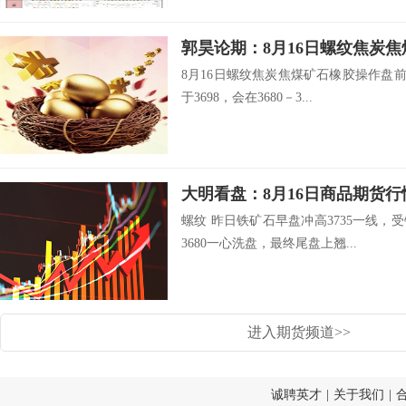
郭昊论期：8月16日螺纹焦炭
8月16日螺纹焦炭焦煤矿石橡胶操作盘前观
于3698，会在3680－3...
大明看盘：8月16日商品期货行
螺纹 昨日铁矿石早盘冲高3735一线
3680一心洗盘，最终尾盘上翘...
进入期货频道>>
诚聘英才
|
关于我们
|