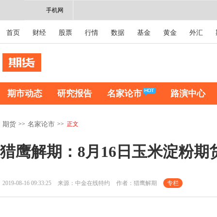
手机网
首页
财经
股票
行情
数据
基金
黄金
外汇
期市动态
研究报告
名家论市
路演中心
>>
>>
正文
期货
名家论市
猎鹰解期：8月16日玉米淀粉期
2019-08-16 09:33:25
来源：中金在线特约
作者：猎鹰解期
专栏