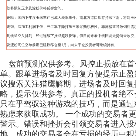
软将限制玉米及淀粉价格反弹空间。
逻辑：国内下年度玉米丰产已成大概率事件。南北方港口库存持续下滑，将对玉
走强。深加工利润不佳，开工率下降打压玉米采购积极性。非洲猪瘟导致饲料需
均线呈空头排列，经过连续下挫或超跌反弹，但目前来看中线回调走势尚未改变
及淀粉高位空单前期已建议移仓至1月，尚未平仓投资者可继续持有。
盘前预测仅供参考。风控止损放在首
单。跟单进场者及时回复方便提示止盈
议搜索关注猎鹰解期，进场者及时回复
略，提示仅供参考。真正的投机者绝不
只在乎驾驭这种游戏的技巧，而是通过
熟虑来获取成功。 一个成功的交易者
警示。错误和挫折会引领交易者进入投
地。成功的交易者会在亏损的经历中积