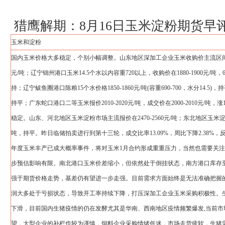
猎鹰解期：8月16日玉米淀粉期货早
玉米和淀粉
国内玉米价格大多稳定，个别小幅调整。山东地区深加工企业玉米收购价主流区间在203
元/吨；辽宁锦州港口玉米14.5个水以内容重720以上，收购价在1880-1900元/吨，680
持；辽宁鲅鱼圈港口陈粮15个水价格1850-1860元/吨(容重690-700，水分14.5)，
持平；广东蛇口港口二等玉米报价2010-2020元/吨，成交价在2000-2010元/吨
稳定。山东、河北地区玉米淀粉市场主流报价在2470-2560元/吨；东北地区玉米淀粉市
吨，持平。昨日临储拍卖进行到第十三轮，成交比率13.09%，周比下降2.38%
年度玉米丰产已成大概率事件，将对玉米1月合约形成重重压力，当然也需要关
步预估影响有限。南北港口玉米价差缩小，但依然处于倒挂状态，南方港口库存
强于期货价格走势，基差仍有望进一步走强。目前需求方面始终是无法准确把握
润大多处于亏损状态，导致开工率持续下降，打压深加工企业玉米采购积极性。
下滑，目前国内生猪疫情的仍在发酵尤其是华南、西南地区疫情频繁爆发,当前市
望，大型企业的补栏也较为谨慎，饲料企业采购情绪低迷，市场走货疲软，生猪