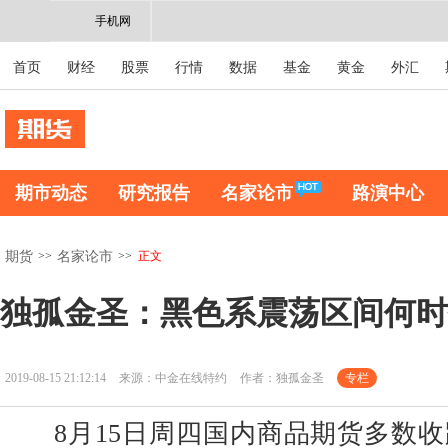
手机网
首页
财经
股票
行情
数据
基金
黄金
外汇
期市动态
研究报告
名家论市
路演中心
>>
>>
正文
期货
名家论市
独孤金圣：黑色系震荡区间何时
2019-08-15 21:12:14
来源：中金在线特约
作者：独孤金圣
专栏
8月15日周四国内商品期货多数收