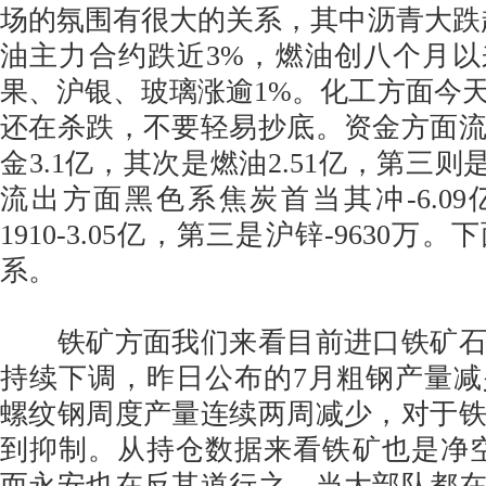
场的氛围有很大的关系，其中沥青大跌
油主力合约跌近3%，燃油创八个月
果、沪银、玻璃涨逾1%。化工方面今
还在杀跌，不要轻易抄底。资金方面
金3.1亿，其次是燃油2.51亿，第三则是
流出方面黑色系焦炭首当其冲-6.0
1910-3.05亿，第三是沪锌-9630
系。
铁矿方面我们来看目前进口铁矿石
持续下调，昨日公布的7月粗钢产量
螺纹钢周度产量连续两周减少，对于
到抑制。从持仓数据来看铁矿也是净空头
而永安也在反其道行之，当大部队都