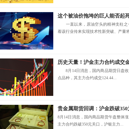
这个被油价拖垮的巨人能否起
一直以来，原油空头的精神支柱之一
着该行业传来实现技术性新突破、产量将倍
历史天量！沪金主力合约成交金额4
8月14日消息，国内商品期货日盘收
点品种，其主力合约成交124.44...
贵金属期货回调：沪金跌破350
8月14日消息，国内商品期货午盘整体
主力合约跌破350元关口，沪银主力...