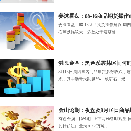
姜涞看盘：08-16商品期货操作
姜涞看盘：08-16商品期货操作建议 
石等跌幅较大，多数处于震荡格...
独孤金圣：黑色系震荡区间何
8月15日周四国内商品期货多数收跌，
系，其中沥青大跌超3%，铁矿石、燃...
金山论期：夜盘及8月16日商
有色金属 【沪铜】上下两难暂时观望 
其精矿进口量为207.4万吨，...