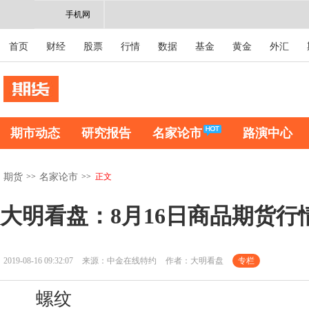
手机网
首页
财经
股票
行情
数据
基金
黄金
外汇
期市动态
研究报告
名家论市
路演中心
>>
>>
正文
期货
名家论市
大明看盘：8月16日商品期货行
2019-08-16 09:32:07
来源：中金在线特约
作者：大明看盘
专栏
螺纹