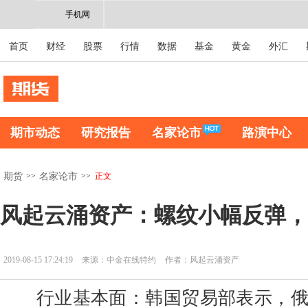
手机网
首页
财经
股票
行情
数据
基金
黄金
外汇
期市动态
研究报告
名家论市
路演中心
>>
>>
正文
期货
名家论市
风起云涌资产：螺纹小幅反弹，
2019-08-15 17:24:19
来源：中金在线特约
作者：风起云涌资产
行业基本面：韩国贸易部表示，俄