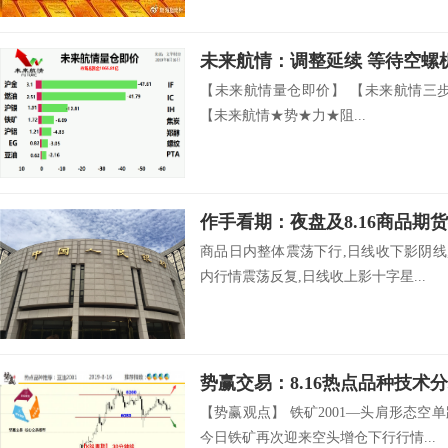
未来航情：调整延续 等待空螺
【未来航情量仓即价】 【未来航情三
【未来航情★势★力★阻...
作手看期：夜盘及8.16商品期
商品日内整体震荡下行,日线收下影阴线
内行情震荡反复,日线收上影十字星...
势赢交易：8.16热点品种技术
【势赢观点】 铁矿2001—头肩形态
今日铁矿再次迎来空头增仓下行行情...