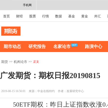
手机网
首页
财经
股票
行情
数据
基金
黄金
外汇
期市动态
研究报告
名家论市
路演中心
>>
>>
正文
期货
机构论市
广发期货：期权日报20190815
2019-08-15 16:56:01
来源：中金在线特约
作者：发展研究中心
50ETF期权：昨日上证指数收涨0.42%