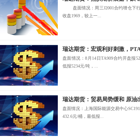
盘面情况：周三J2001合约增仓下行，最
收盘1969，较上一...
瑞达期货：宏观利好刺激，P
盘面情况：8月14日TA909合约开盘报52
低报5234元/吨，...
瑞达期货：贸易局势缓和 
盘面情况：上海国际能源交易中心SC1910
432.6元/桶，最低报...