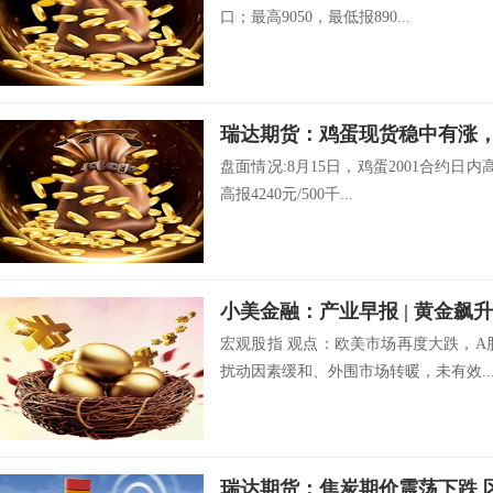
口；最高9050，最低报890...
瑞达期货：鸡蛋现货稳中有涨，
盘面情况:8月15日，鸡蛋2001合约日内
高报4240元/500千...
宏观股指 观点：欧美市场再度大跌，A
扰动因素缓和、外围市场转暖，未有效..
瑞达期货：焦炭期价震荡下跌 