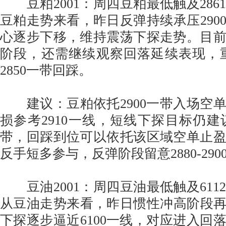
豆粕2001：周四豆粕最低触及286
豆粕走势来看，昨日反弹持续承压290
心逐步下移，维持震荡下探走势。目
阶段，还需继续观察回落延续表现，重点
2850一带回踩。
建议：豆粕依托2900一带入场空
损参考2910一线，短线下探目标仍建议参考
带，回踩到位可以依托该区域空单止
反手短多参与，反弹阶段留意2880-29
豆油2001：周四豆油最低触及611
从豆油走势来看，昨日惯性冲高阶段再次
下探逐步逼近6100一线，对应进入回