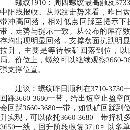
螺纹1910：周四螺纹最高触及3733
中阳线报收。从螺纹走势来看，昨日盘中
带冲高回落，相对低点回踩至提示下探目标
带，走势与提示一致。从公布的库存
存均出现明显回落，支撑盘面抗跌明
拉升，主要是等待铁矿回落到位，以
局。价位上，螺纹可以继续观察3660-3
强支撑位置。
建议：螺纹昨日顺利在3710-3730
回踩3660-3680一带，给出短空止盈
会回踩3660-3680一带，如铁矿回踩
升实现，可以依托3660-3680一带择
3650一线，回升阶段收复3710可以