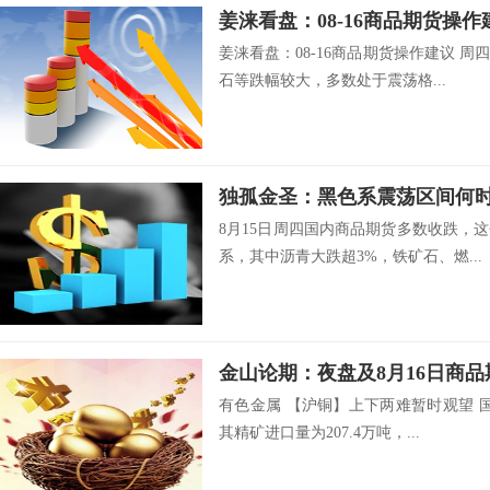
姜涞看盘：08-16商品期货操作
姜涞看盘：08-16商品期货操作建议 
石等跌幅较大，多数处于震荡格...
独孤金圣：黑色系震荡区间何
8月15日周四国内商品期货多数收跌，
系，其中沥青大跌超3%，铁矿石、燃...
金山论期：夜盘及8月16日商
有色金属 【沪铜】上下两难暂时观望 
其精矿进口量为207.4万吨，...