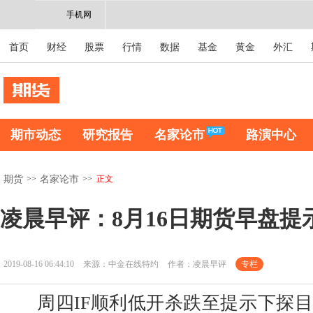
手机网
首页
财经
股票
行情
数据
基金
黄金
外汇
期市动态
研究报告
名家论市
路演中心
>>
>>
正文
期货
名家论市
凌晨早评：8月16日期货早盘提
2019-08-16 06:44:10
来源：中金在线特约
作者：凌晨早评
专栏
周四IF顺利低开杀跌至提示下探目