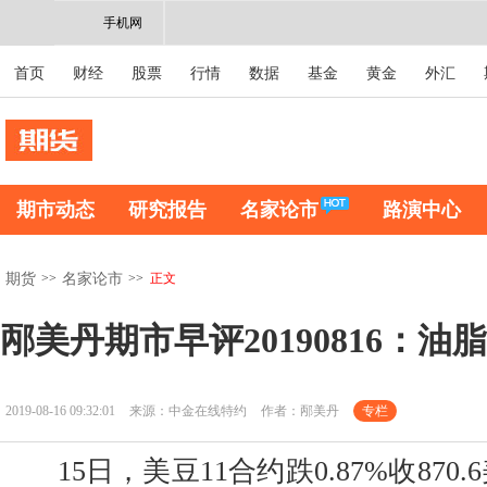
手机网
首页
财经
股票
行情
数据
基金
黄金
外汇
期市动态
研究报告
名家论市
路演中心
>>
>>
正文
期货
名家论市
邴美丹期市早评20190816：
2019-08-16 09:32:01
来源：中金在线特约
作者：邴美丹
专栏
15日，美豆11合约跌0.87%收870.