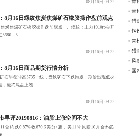
青
08月16日 09:32
青
：8月16日螺纹焦炭焦煤矿石橡胶操作盘前观点
猎
纹焦炭焦煤矿石橡胶操作盘前观点一、螺纹：主力1910rb会开
3680－3...
青
猎
08月16日 09:32
：8月16日商品期货行情分析
国
铁矿石早盘冲高3735一线，受铁矿石下跌拖累，期价出现低探
盘，最终尾盘上翘...
08月16日 09:32
早评20190816：油脂上涨空间不大
11合约跌0.87%收870.6美分/蒲，美11号原糖10月合约跌
...