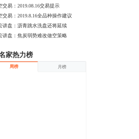
沪银上涨11.90%；历史经验表明，黄金确
交易：2019.08.16交易提示
立涨势，白银将开启补涨，且涨幅超过黄
金，金银比有望高位回归。
空交易：2019.8.16全品种操作建议
13:55
豆二期货主力合约涨停，涨幅达3.98%，报
松讲盘：沥青跳水洗盘还将延续
3213元/吨。 国信期货指出，上周五
松讲盘：焦炭弱势难改做空策略
CBOT大豆期货市场上涨，11月期约收高
3.25美分，报收868.50美分/蒲式耳。受此
影响，夜盘连粕高位窄幅震荡，建议短线
13:54
名家热力榜
操作为主。 ...
8月5日消息，内外盘贵金属强劲走升，沪
周榜
月榜
金主力合约涨停，涨幅3.99%，报334.00
元/克；沪银亦是大幅拉升；纽约金主力上
破1450美元/盎司。 国投安信期货指
出，在全球经济贸易形势下，首先一方
13:33
面，即使美联储...
【行情】郑棉期货主力合约跌停，跌幅达
4%，报12225元/吨。
11:30
【早盘收评】国内商品期货早盘收盘涨跌
不一，避险情绪激发，贵金属期货上涨明