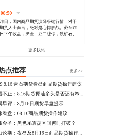
停；三大期指纷纷下跌；国债期货全线走
升。 分析人士指出，从大宗商品市
08:50
场来看，汇率波动...
昨日，国内商品期货演绎极端行情，对于
期货人士而言，绝对是心惊胆战。截至昨
日下午收盘，沪金、豆二涨停，铁矿石、
郑棉跌停，白银、镍涨幅超过3%，沥青、
甲醇和棉花跌幅超过3%。 [center]
14:35
更多快讯
[imgnobrwh] src=...
【行情】沥青期货主力1912合约价格继续
下跌，跌幅超过4%。
热点推荐
更多>>
14:23
019.8.16 青石期货看盘商品期货操作建议
【行情】大连铁矿石期货主力合约跌停，
善猎不止：8.16期货原油多头是否还有希望？白糖长期依然乐观
跌幅达6%，报689.5元/吨，刷新近两个月
低位。
晨早评：8月16日期货早盘提示
涞看盘：08-16商品期货操作建议
14:20
孤金圣：黑色系震荡区间何时打破？
方正有色研究团队：高度重视贵金属的阶
段性机会。自年初以来沪金上涨16.93%，
金山论期：夜盘及8月16日商品期货操作策略