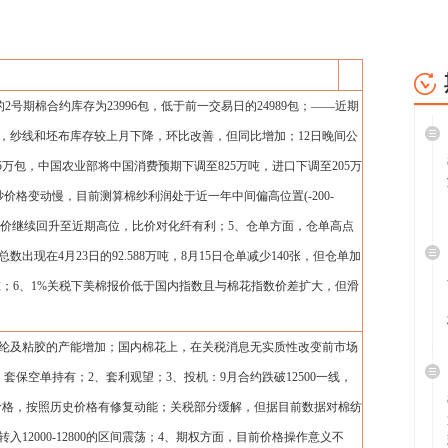
割的2号期棉合约库存为23996包，低于前一交易日的24989包；——近期
示，纱线和坯布库存较上月下降，环比改善，但同比增加；12日晚间公
45万包，中国农业部将中国消费预期下调至825万吨，进口下调至205万
价格变动慢，目前测算棉纱利润处于近一年中间偏高位置(-200-
涤纶比价继续回升至近期高位，比价对化纤有利；5、仓单方面，仓单高点
数出现在4月23日的92.588万吨，8月15日仓单减少140张，但仓单加
4万吨；6、1%关税下美棉报价低于国内指数且与棉花指数价差扩大，但滑
纶及粘胶的产能增加；国内棉花上，在关税消息无实质性改变前市场
保空单持有；2、套利观望；3、投机：9月合约跌破12500一线，
价格，按照历史价格有修复动能；关税部分缓解，但据目前数据对棉纺
12000-12800的区间震荡；4、期权方面，目前价格操作意义不