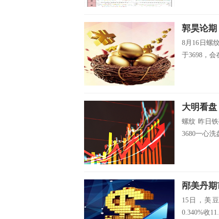
郭昊论期
8月16日螺
于3698，会在
大明看盘
螺纹 昨日
3680一心洗
邴美丹期市
15日，美豆
0.340%收11.6