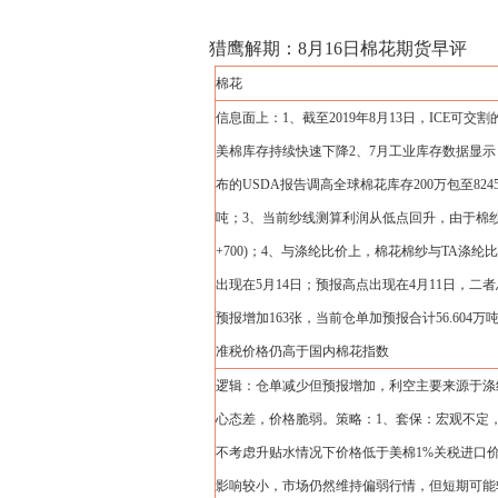
猎鹰解期：8月16日棉花期货早评
棉花
信息面上：1、截至2019年8月13日，ICE可交
美棉库存持续快速下降2、7月工业库存数据显
布的USDA报告调高全球棉花库存200万包至82
吨；3、当前纱线测算利润从低点回升，由于棉纱
+700)；4、与涤纶比价上，棉花棉纱与TA
出现在5月14日；预报高点出现在4月11日，二者总
预报增加163张，当前仓单加预报合计56.60
准税价格仍高于国内棉花指数
逻辑：仓单减少但预报增加，利空主要来源于涤
心态差，价格脆弱。策略：1、套保：宏观不定，套
不考虑升贴水情况下价格低于美棉1%关税进口
影响较小，市场仍然维持偏弱行情，但短期可能转入