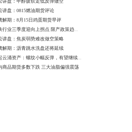
松讲盘：甲醇疲软走低反弹做空
松讲盘：0815燃油期货评论
10:43
【行情】油脂油料期货表现抢眼，豆二期
鹰解期：8月15日鸡蛋期货早评
货主力合约涨幅扩大至3.5%，豆油涨
钢铁行业三季度迎向上拐点 限产政策趋严这些标的股获机构青睐
2.5%，棕榈油涨近2%，菜粕涨1.54%。
松讲盘：焦炭弱势难改做空策略
10:17
鹰解期：沥青跳水洗盘还将延续
【研报精选】国内期货机构对8月5日的原
风起云涌资产：螺纹小幅反弹，有望继续走高
油期货走势预测
内商品期货多数下跌 三大油脂偏强震荡
10:16
【发改委：钢铁行业2019年1-6月运行情
况】一、粗钢产量持续增长。二、钢材价
格波动回升。三、企业效益同比大幅下
降。四、钢材出口小幅下降，铁矿石进口
价格持续上升。
09:55
【行情】国债期货直线拉升，10年期主力
合约涨逾0.1%，盘中最高报98.865，创
2016年12月以来新高。