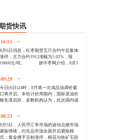
期货快讯
16:51
8月6日消息，红枣期货五只合约午后集体
涨停，主力合约1912涨幅为5.02%，报
10660元/吨。 据中枣网介绍，8月5
日沧州市场下雨天气影响，市场出摊商户
不多，看护客商也零星，成交量有限。卖
09:29
家好货依旧惜售挺...
今日(6日)24时，8月第一次成品油调价窗
口将开启。本轮计价周期内，国际原油价
格先涨后跌，多数机构认为，此次国内成
品油价压线下调与搁浅均有可能。 [center]
[img]http://images.cnfol.com/file/201908/gasoline_201...
08:53
8月5日，人民币汇率市场的波动点燃市场
避险情绪，衍生品市场全面开启避险模
式：黄金携手豆粕涨停，棉花与铁矿石跌