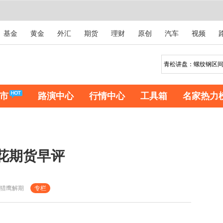
基金
黄金
外汇
期货
理财
原创
汽车
视频
市
路演中心
行情中心
工具箱
名家热力
棉花期货早评
猎鹰解期
专栏