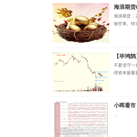
海浪期货0
海浪期货：2
做空单。锌19
【毕鸿鹄】
不要坚守一
理资本最重要
小晖看市
...