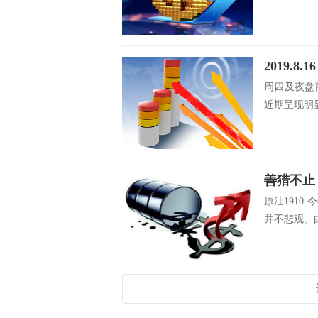
2019.
周四及夜盘
近期呈现明显
原油191
并不悲观。由