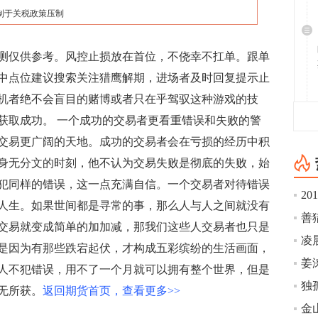
制于关税政策压制
测仅供参考。风控止损放在首位，不侥幸不扛单。跟单
中点位建议搜索关注猎鹰解期，进场者及时回复提示止
机者绝不会盲目的赌博或者只在乎驾驭这种游戏的技
获取成功。 一个成功的交易者更看重错误和失败的警
交易更广阔的天地。成功的交易者会在亏损的经历中积
身无分文的时刻，他不认为交易失败是彻底的失败，始
犯同样的错误，这一点充满自信。一个交易者对待错误
2
人生。如果世间都是寻常的事，那么人与人之间就没有
交易就变成简单的加加减，那我们这些人交易者也只是
凌
是因为有那些跌宕起伏，才构成五彩缤纷的生活画面，
姜
人不犯错误，用不了一个月就可以拥有整个世界，但是
独
无所获。
返回期货首页，查看更多>>