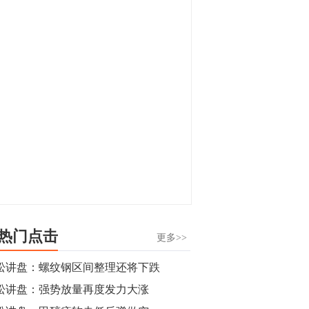
显，沪金主力合约封涨停，沪银涨逾4%。
油脂油料期货飘红，豆二涨停，菜粕、豆
油、豆粕、棕榈油涨幅居前。有色板块
11:15
中，沪镍涨3.42%。跌幅榜单中，铁矿表现
【行情】豆二期货主力合约涨停，涨幅达
疲弱，大跌近4%，棉花、甲醇、EG、棉
3.98%，报3213元/吨。
纱跌幅居前。
11:15
【行情】贵金属期货继续上涨，沪金期货
主力合约涨3.84%，沪银涨3%。
10:44
【行情】沪镍期货主力合约短线上涨，涨
幅扩大至4.4%。
热门点击
更多>>
10:43
松讲盘：螺纹钢区间整理还将下跌
【行情】芝加哥11月大豆期货跌0.4%，12
松讲盘：强势放量再度发力大涨
月玉米期货跌1%。