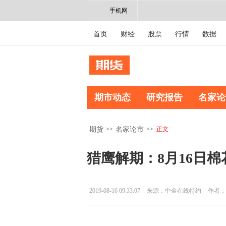
手机网
首页
财经
股票
行情
数据
期市动态
研究报告
名家论
>>
>>
正文
期货
名家论市
猎鹰解期：8月16日
2019-08-16 09:33:07
来源：中金在线特约
作者：