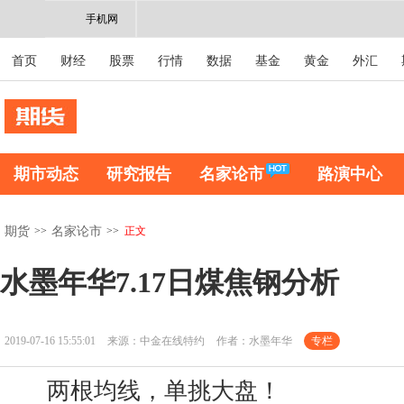
手机网
首页
财经
股票
行情
数据
基金
黄金
外汇
期市动态
研究报告
名家论市
路演中心
>>
>>
正文
期货
名家论市
水墨年华7.17日煤焦钢分析
2019-07-16 15:55:01
来源：中金在线特约
作者：水墨年华
专栏
两根均线，单挑大盘！