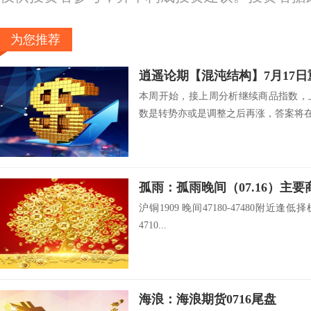
为您推荐
逍遥论期【混沌结构】7月17
本周开始，接上周分析继续商品指数，
数是转势亦或是调整之后再涨，答案将在本
孤雨：孤雨晚间（07.16）主
沪铜1909 晚间47180-47480附近逢低择
4710...
海浪：海浪期货0716尾盘