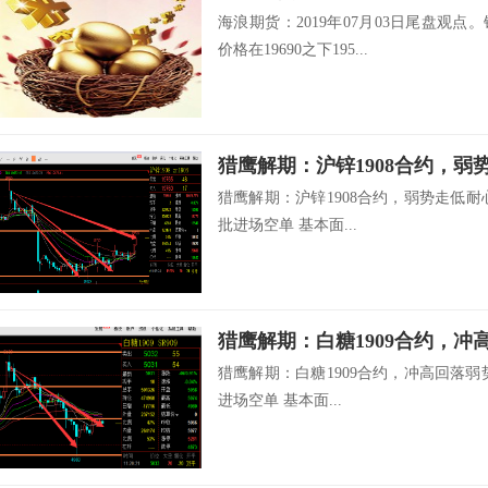
海浪期货：2019年07月03日尾盘观点
价格在19690之下195...
猎鹰解期：沪锌1908合约，弱势走低耐心布
批进场空单 基本面...
猎鹰解期：白糖1909合约，冲高回落弱势走
进场空单 基本面...