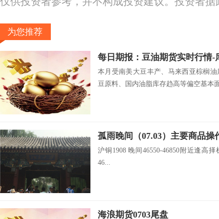
仅供投资者参考，并不构成投资建议。投资者据
为您推荐
本月受南美大豆丰产、马来西亚棕榈油
豆原料、国内油脂库存趋高等偏空基本面压
孤雨晚间（07.03）主要商品操
沪铜1908 晚间46550-46850附近逢高择
46...
海浪期货0703尾盘