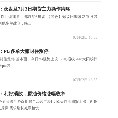
：夜盘及7月3日期货主力操作策略
卷螺回调建多，郑煤598建多 【黑色】螺纹回调波动依旧强
0线多单建仓，继...
07月02日 16:55
：Pta多单大赚封住涨停
赚封住涨停 基本面：今日pta强势上攻150点报收6448大阳线行
ta强...
07月02日 16:55
：利好消散，原油价格涨幅收窄
克延长减产协议期限至2020年3月，欧美原油期货上涨，但是
剩和需求增长减缓担忧...