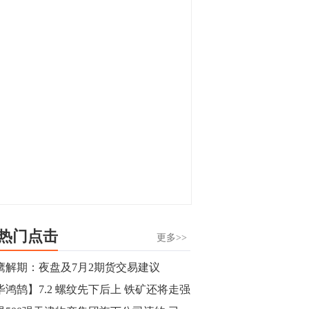
显，沪金主力合约封涨停，沪银涨逾4%。
油脂油料期货飘红，豆二涨停，菜粕、豆
油、豆粕、棕榈油涨幅居前。有色板块
11:15
中，沪镍涨3.42%。跌幅榜单中，铁矿表现
【行情】豆二期货主力合约涨停，涨幅达
疲弱，大跌近4%，棉花、甲醇、EG、棉
3.98%，报3213元/吨。
纱跌幅居前。
11:15
【行情】贵金属期货继续上涨，沪金期货
主力合约涨3.84%，沪银涨3%。
10:44
【行情】沪镍期货主力合约短线上涨，涨
幅扩大至4.4%。
热门点击
更多>>
10:43
鹰解期：夜盘及7月2期货交易建议
【行情】芝加哥11月大豆期货跌0.4%，12
毕鸿鹄】7.2 螺纹先下后上 铁矿还将走强
月玉米期货跌1%。