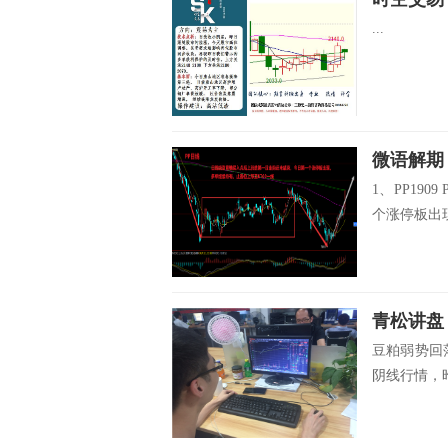
...
微语解期
1、PP19
个涨停板出现
青松讲盘
豆粕弱势回
阴线行情，昨