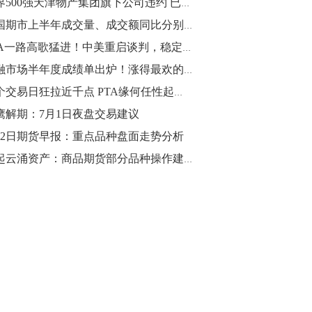
世界500强天津物产集团旗下公司违约 已成立债委会
10:43
我国期市上半年成交量、成交额同比分别增长23.47%、33.79%
【行情】油脂油料期货表现抢眼，豆二期
PTA一路高歌猛进！中美重启谈判，稳定市场预期
货主力合约涨幅扩大至3.5%，豆油涨
金融市场半年度成绩单出炉！涨得最欢的竟然不是黄金
2.5%，棕榈油涨近2%，菜粕涨1.54%。
15个交易日狂拉近千点 PTA缘何任性起飞！涨势能维持多久？
10:17
鹰解期：7月1日夜盘交易建议
【研报精选】国内期货机构对8月5日的原
月2日期货早报：重点品种盘面走势分析
油期货走势预测
风起云涌资产：商品期货部分品种操作建议（焦炭，乙二醇，棕榈油，豆粕）
10:16
【发改委：钢铁行业2019年1-6月运行情
况】一、粗钢产量持续增长。二、钢材价
格波动回升。三、企业效益同比大幅下
降。四、钢材出口小幅下降，铁矿石进口
价格持续上升。
09:55
【行情】国债期货直线拉升，10年期主力
合约涨逾0.1%，盘中最高报98.865，创
2016年12月以来新高。