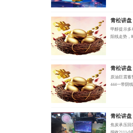
青松讲盘
甲醇提示多
阳线走势，昨
青松讲盘
原油巨震蓄
444一带阴
青松讲盘
焦炭承压回
报收2111