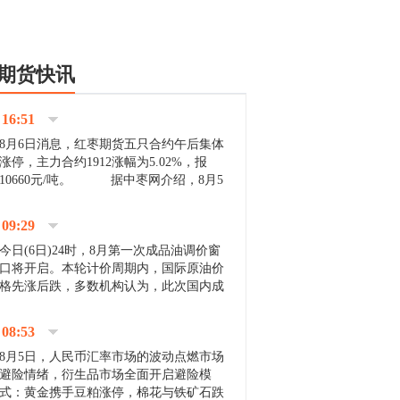
期货快讯
16:51
8月6日消息，红枣期货五只合约午后集体
涨停，主力合约1912涨幅为5.02%，报
10660元/吨。 据中枣网介绍，8月5
日沧州市场下雨天气影响，市场出摊商户
不多，看护客商也零星，成交量有限。卖
09:29
家好货依旧惜售挺...
今日(6日)24时，8月第一次成品油调价窗
口将开启。本轮计价周期内，国际原油价
格先涨后跌，多数机构认为，此次国内成
品油价压线下调与搁浅均有可能。 [center]
[img]http://images.cnfol.com/file/201908/gasoline_201...
08:53
8月5日，人民币汇率市场的波动点燃市场
避险情绪，衍生品市场全面开启避险模
式：黄金携手豆粕涨停，棉花与铁矿石跌