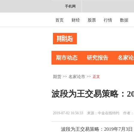
手机网
首页
财经
股票
行情
数据
期市动态
研究报告
名家论
>>
>>
正文
期货
名家论市
波段为王交易策略：20
2019-07-02 16:56:33
来源：中金在线特约
作者：
波段为王交易策略：2019年7月3日