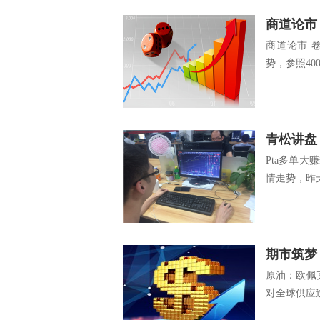
商道论市
商道论市 
势，参照400
青松讲盘
Pta多单大
情走势，昨天p
期市筑梦
原油：欧佩
对全球供应过