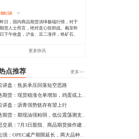
停；三大期指纷纷下跌；国债期货全线走
升。 分析人士指出，从大宗商品市
08:50
场来看，汇率波动...
昨日，国内商品期货演绎极端行情，对于
期货人士而言，绝对是心惊胆战。截至昨
日下午收盘，沪金、豆二涨停，铁矿石、
郑棉跌停，白银、镍涨幅超过3%，沥青、
甲醇和棉花跌幅超过3%。 [center]
14:35
更多快讯
[imgnobrwh] src=...
【行情】沥青期货主力1912合约价格继续
下跌，跌幅超过4%。
热点推荐
更多>>
14:23
松讲盘：焦炭承压回落短空思路
【行情】大连铁矿石期货主力合约跌停，
瑞达期货：现货稳涨仓单增加，鸡蛋或上测压力
跌幅达6%，报689.5元/吨，刷新近两个月
低位。
松讲盘：沥青强势犹存有望上行
瑞达期货：期现油强粕弱，低位震荡测支撑
14:20
睿思交易：7月3日股指、商品期货操作建议
方正有色研究团队：高度重视贵金属的阶
段性机会。自年初以来沪金上涨16.93%，
刘志强：OPEC减产期限延长，两大品种强势涨停