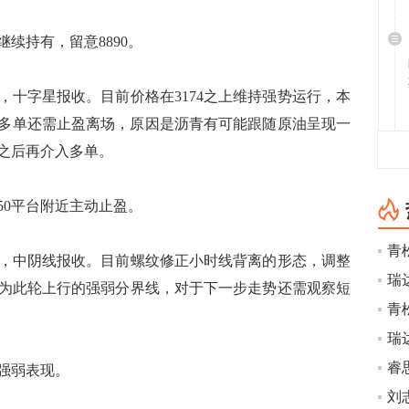
持有，留意8890。
6，十字星报收。目前价格在3174之上维持强势运行，本
，上行多单还需止盈离场，原因是沥青有可能跟随原油呈现一
之后再介入多单。
50平台附近主动止盈。
青
23，中阴线报收。目前螺纹修正小时线背离的形态，调整
看作为此轮上行的强弱分界线，对于下一步走势还需观察短
青
强弱表现。