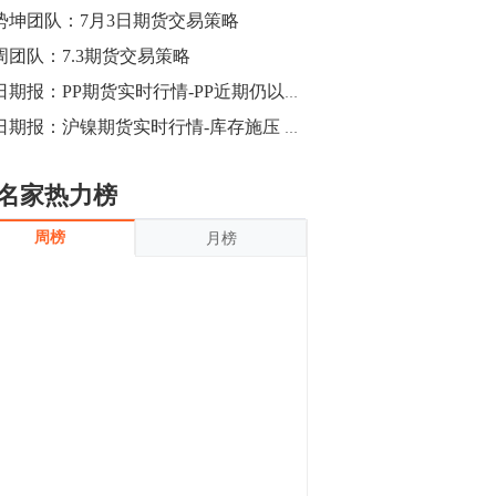
沪银上涨11.90%；历史经验表明，黄金确
势坤团队：7月3日期货交易策略
立涨势，白银将开启补涨，且涨幅超过黄
金，金银比有望高位回归。
周团队：7.3期货交易策略
13:55
豆二期货主力合约涨停，涨幅达3.98%，报
每日期报：PP期货实时行情-PP近期仍以震荡偏强为主
3213元/吨。 国信期货指出，上周五
每日期报：沪镍期货实时行情-库存施压 沪镍大幅回落
CBOT大豆期货市场上涨，11月期约收高
3.25美分，报收868.50美分/蒲式耳。受此
影响，夜盘连粕高位窄幅震荡，建议短线
13:54
名家热力榜
操作为主。 ...
8月5日消息，内外盘贵金属强劲走升，沪
周榜
月榜
金主力合约涨停，涨幅3.99%，报334.00
元/克；沪银亦是大幅拉升；纽约金主力上
破1450美元/盎司。 国投安信期货指
出，在全球经济贸易形势下，首先一方
13:33
面，即使美联储...
【行情】郑棉期货主力合约跌停，跌幅达
4%，报12225元/吨。
11:30
【早盘收评】国内商品期货早盘收盘涨跌
不一，避险情绪激发，贵金属期货上涨明