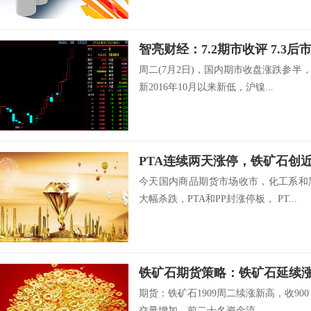
智亮财经：7.2期市收评 7.3后
周二(7月2日)，国内期市收盘涨跌参
新2016年10月以来新低，沪镍...
PTA连续两天涨停，铁矿石创近
今天国内商品期货市场收市，化工系和
大幅杀跌，PTA和PP封涨停板， PT...
期货：铁矿石1909周二续涨新高，收900
交量增加。前二十名资金流...