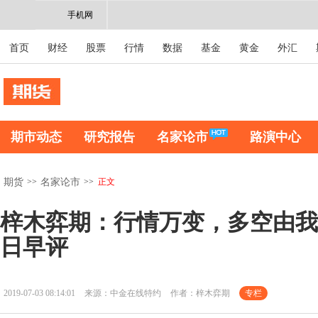
手机网
首页
财经
股票
行情
数据
基金
黄金
外汇
期市动态
研究报告
名家论市
路演中心
>>
>>
正文
期货
名家论市
梓木弈期：行情万变，多空由我 
日早评
2019-07-03 08:14:01
来源：中金在线特约
作者：梓木弈期
专栏