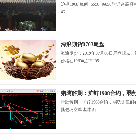
沪铜1908 晚间46550-46850附近逢高择
46...
海浪期货0703尾盘
海浪期货：2019年07月03日尾盘观点
价格在19690之下195...
猎鹰解期：沪锌1908合约，弱势走低耐心布
批进场空单 基本面...