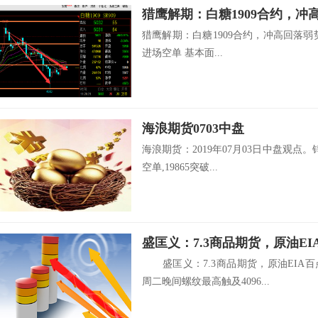
猎鹰解期：白糖1909合约，冲高回落弱势走
进场空单 基本面...
海浪期货0703中盘
海浪期货：2019年07月03日中盘观点。锌
空单,19865突破...
盛匡义：7.3商品期货，原油E
盛匡义：7.3商品期货，原油EIA百
周二晚间螺纹最高触及4096...