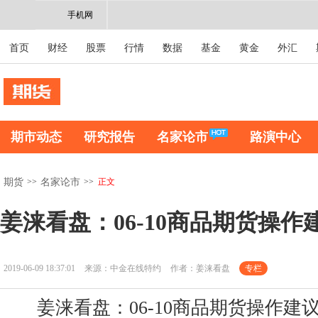
手机网
首页
财经
股票
行情
数据
基金
黄金
外汇
期市动态
研究报告
名家论市
路演中心
>>
>>
正文
期货
名家论市
姜涞看盘：06-10商品期货操作
2019-06-09 18:37:01
来源：中金在线特约
作者：姜涞看盘
专栏
姜涞看盘：06-10商品期货操作建