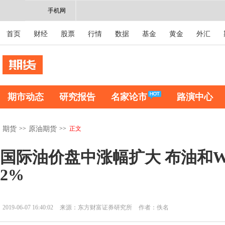
手机网
首页
财经
股票
行情
数据
基金
黄金
外汇
期市动态
研究报告
名家论市
路演中心
>>
>>
正文
期货
原油期货
国际油价盘中涨幅扩大 布油和W
2%
2019-06-07 16:40:02
来源：东方财富证券研究所
作者：佚名