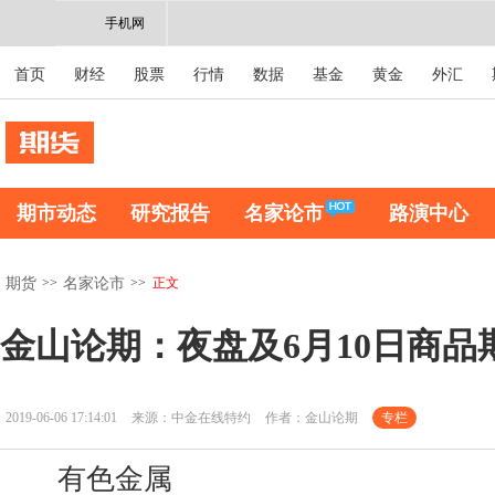
手机网
首页
财经
股票
行情
数据
基金
黄金
外汇
期市动态
研究报告
名家论市
路演中心
>>
>>
正文
期货
名家论市
金山论期：夜盘及6月10日商品
2019-06-06 17:14:01
来源：中金在线特约
作者：金山论期
专栏
有色金属