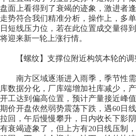
盘面上看得到了衰竭的迹象，激进者
走势符合我们精准分析，操作上，多单
日短线压力位，若在此位置成交量得
将迎来新一轮上涨行情。
【螺纹】支撑位附近构筑本轮的调
南方区域逐渐进入雨季，季节性需
库数据分化，厂库端增加社库减少，
开工达到偏高位置，预计产量接近峰值。
期价开盘依然弱势震荡下跌，遇60日
拉回，午后慢慢攀升，日内收长下影
有衰竭迹象了，但上方有20日线压制