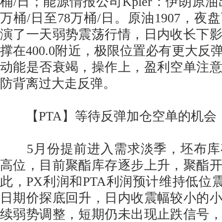
桶/日；能源情报公司Kpler：伊朗原油出
万桶/日至78万桶/日。原油1907，
演了一天弱势震荡行情，日内收长下
撑在400.0附近，极限位置必有更大反
动能是否衰竭，操作上，盈利空单注
防背离过大走反弹。
【PTA】等待反弹加仓空单的机会
5月份提前进入需求淡季，坯布库
高位，目前聚酯库存逐步上升，聚酯
此，PX利润和PTA利润预计维持低位震荡
日期价探底回升，日内收震幅较小的
续弱势调整，短期仍未出现止跌信号