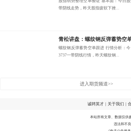
股指弱势整理空单验证 基本面：今日股指
带阴线走势，昨天股指疲软下挫...
青松讲盘：螺纹钢反弹蓄势空
螺纹钢反弹蓄势空单跟进 行情分析：今
3737一带阴线行情，昨天螺纹钢...
进入期货频道>>
诚聘英才
|
关于我们
|
本站所有文章、数据仅供
违法和不