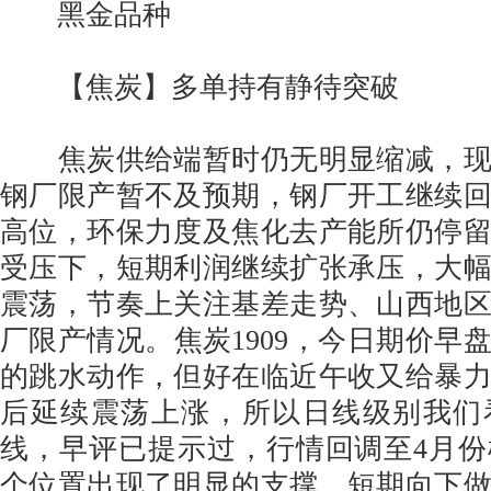
黑金品种
【焦炭】多单持有静待突破
焦炭供给端暂时仍无明显缩减，现
钢厂限产暂不及预期，钢厂开工继续
高位，环保力度及焦化去产能所仍停
受压下，短期利润继续扩张承压，大
震荡，节奏上关注基差走势、山西地
厂限产情况。焦炭1909，今日期价早
的跳水动作，但好在临近午收又给暴
后延续震荡上涨，所以日线级别我们
线，早评已提示过，行情回调至4月
个位置出现了明显的支撑，短期向下