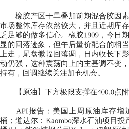
橡胶产区干旱叠加前期混合胶因素
市场整体库存依然较大，并且近期库
乏足够的做多信心。橡胶1909，今日
显的回落迹象，但午后量价配合的相
上走，尾盘微幅回落调，日内收长下
动仍强，这种震荡向上的主基调不变
持有，回调继续关注加仓机会。
【原油】下方极限支撑在400.0点
API报告：美国上周原油库存增加35
桶；道达尔：Kaombo深水石油项目投