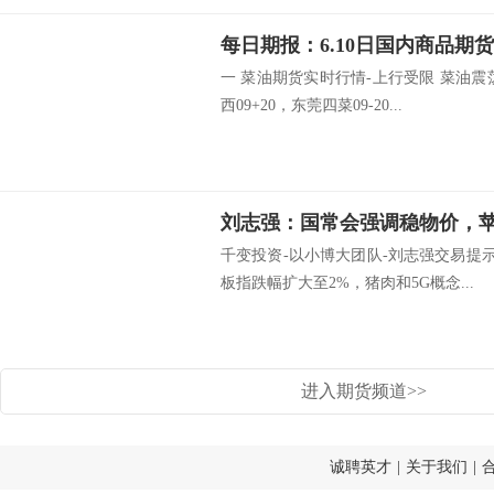
每日期报：6.10日国内商品期
一 菜油期货实时行情-上行受限 菜油
西09+20，东莞四菜09-20...
刘志强：国常会强调稳物价，
千变投资-以小博大团队-刘志强交易提
板指跌幅扩大至2%，猪肉和5G概念...
进入期货频道>>
诚聘英才
|
关于我们
|