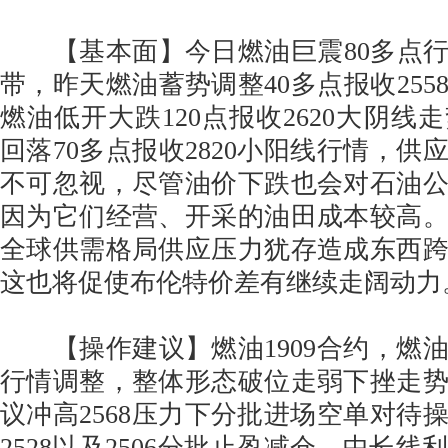
【基本面】今日燃油巨震80多点行情
带，昨天燃油蓄势调整40多点报收255
燃油低开大跌120点报收2620大阴线
回落70多点报收2820小阳线行情，供
不可忽视，尽管油价下跌也会对石油
因为它们经营、开采的油田成本较高
全球供需格局供应压力犹存造成东西
这也将促使布伦特价差有继续走阔动力
【操作建议】燃油1909合约，燃
行情调整，整体形态破位走弱下挫走
议冲高2568压力下分批进场空单对待
2528以及2506分批止盈减仓，中长