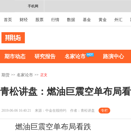
手机网
首页
财经
股票
行情
数据
基金
黄金
外汇
期市动态
研究报告
名家论市
路演中心
>>
>>
正文
期货
名家论市
青松讲盘：燃油巨震空单布局看
2019-06-06 16:40:21
来源：中金在线特约
作者：青松讲盘
专栏
燃油巨震空单布局看跌