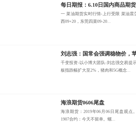
每日期报：6.10日国内商品期
一 菜油期货实时行情-上行受限 菜油
西09+20，东莞四菜09-20...
刘志强：国常会强调稳物价，
千变投资-以小博大团队-刘志强交易提
板指跌幅扩大至2%，猪肉和5G概念...
海浪期货0606尾盘
海浪期货：2019年06月06日尾盘观点
1907合约：今天不留单。螺...