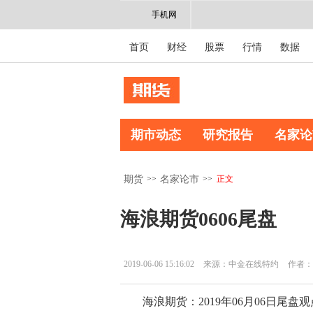
手机网
首页
财经
股票
行情
数据
期市动态
研究报告
名家论
>>
>>
正文
期货
名家论市
海浪期货0606尾盘
2019-06-06 15:16:02
来源：中金在线特约
作者：
海浪期货：2019年06月06日尾盘观