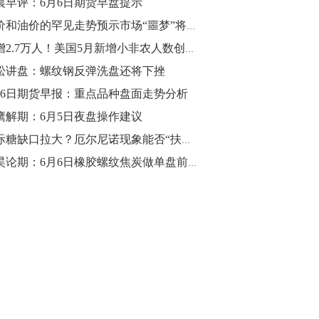
晨早评：6月6日期货早盘提示
10:43
金价和油价的罕见走势预示市场“噩梦”将至
【行情】油脂油料期货表现抢眼，豆二期
仅增2.7万人！美国5月新增小非农人数创逾9年新低
货主力合约涨幅扩大至3.5%，豆油涨
松讲盘：螺纹钢反弹洗盘还将下挫
2.5%，棕榈油涨近2%，菜粕涨1.54%。
月6日期货早报：重点品种盘面走势分析
10:17
鹰解期：6月5日夜盘操作建议
【研报精选】国内期货机构对8月5日的原
国际糖缺口拉大？厄尔尼诺现象能否“扶起”糖价
油期货走势预测
郭昊论期：6月6日橡胶螺纹焦炭做单盘前观点
10:16
【发改委：钢铁行业2019年1-6月运行情
况】一、粗钢产量持续增长。二、钢材价
格波动回升。三、企业效益同比大幅下
降。四、钢材出口小幅下降，铁矿石进口
价格持续上升。
09:55
【行情】国债期货直线拉升，10年期主力
合约涨逾0.1%，盘中最高报98.865，创
2016年12月以来新高。