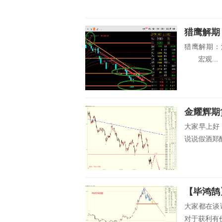
猎鹰解期：
宏观...
金耀辉期
大家早上好
说说假酒郑醇
【毕鸿鹄】
大家都在谈
对于获利有价