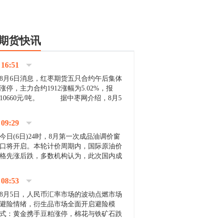
期货快讯
16:51
8月6日消息，红枣期货五只合约午后集体
涨停，主力合约1912涨幅为5.02%，报
10660元/吨。 据中枣网介绍，8月5
日沧州市场下雨天气影响，市场出摊商户
不多，看护客商也零星，成交量有限。卖
09:29
家好货依旧惜售挺...
今日(6日)24时，8月第一次成品油调价窗
口将开启。本轮计价周期内，国际原油价
格先涨后跌，多数机构认为，此次国内成
品油价压线下调与搁浅均有可能。 [center]
[img]http://images.cnfol.com/file/201908/gasoline_201...
08:53
8月5日，人民币汇率市场的波动点燃市场
避险情绪，衍生品市场全面开启避险模
式：黄金携手豆粕涨停，棉花与铁矿石跌