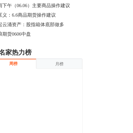
沪银上涨11.90%；历史经验表明，黄金确
雨下午（06.06）主要商品操作建议
立涨势，白银将开启补涨，且涨幅超过黄
金，金银比有望高位回归。
匡义：6.6商品期货操作建议
13:55
豆二期货主力合约涨停，涨幅达3.98%，报
起云涌资产：股指箱体底部做多
3213元/吨。 国信期货指出，上周五
浪期货0606中盘
CBOT大豆期货市场上涨，11月期约收高
3.25美分，报收868.50美分/蒲式耳。受此
影响，夜盘连粕高位窄幅震荡，建议短线
13:54
名家热力榜
操作为主。 ...
8月5日消息，内外盘贵金属强劲走升，沪
周榜
月榜
金主力合约涨停，涨幅3.99%，报334.00
元/克；沪银亦是大幅拉升；纽约金主力上
破1450美元/盎司。 国投安信期货指
出，在全球经济贸易形势下，首先一方
13:33
面，即使美联储...
【行情】郑棉期货主力合约跌停，跌幅达
4%，报12225元/吨。
11:30
【早盘收评】国内商品期货早盘收盘涨跌
不一，避险情绪激发，贵金属期货上涨明