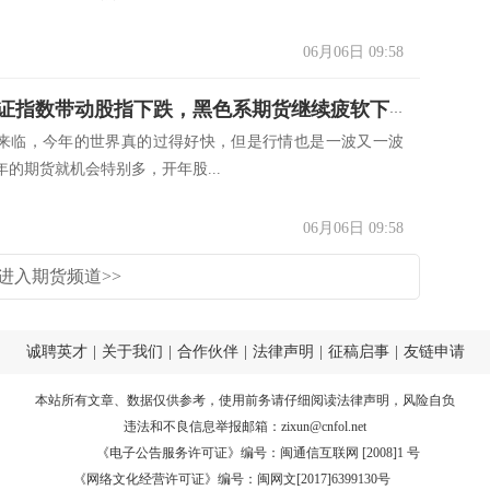
06月06日 09:58
钱波：上证指数带动股指下跌，黑色系期货继续疲软下行
来临，今年的世界真的过得好快，但是行情也是一波又一波
的期货就机会特别多，开年股...
06月06日 09:58
进入期货频道>>
诚聘英才
|
关于我们
|
合作伙伴
|
法律声明
|
征稿启事
|
友链申请
本站所有文章、数据仅供参考，使用前务请仔细阅读
法律声明
，风险自负
违法和不良信息举报邮箱：
zixun@cnfol.net
《电子公告服务许可证》编号：闽通信互联网 [2008]1 号
《网络文化经营许可证》编号：闽网文[2017]6399130号