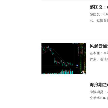
盛匡义：
盛匡义：6.
点。做投资就
风起云涌
基本面：今
罗素、道琼斯
海浪期货0
海浪期货：2
空单锌1907