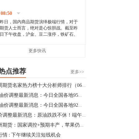
停；三大期指纷纷下跌；国债期货全线走
升。 分析人士指出，从大宗商品市
08:50
场来看，汇率波动...
昨日，国内商品期货演绎极端行情，对于
期货人士而言，绝对是心惊胆战。截至昨
日下午收盘，沪金、豆二涨停，铁矿石、
郑棉跌停，白银、镍涨幅超过3%，沥青、
甲醇和棉花跌幅超过3%。 [center]
14:35
更多快讯
[imgnobrwh] src=...
【行情】沥青期货主力1912合约价格继续
下跌，跌幅超过4%。
热点推荐
更多>>
14:23
本周期货名家热力榜十大分析师排行（06月06日）
【行情】大连铁矿石期货主力合约跌停，
6.6油价调整最新消息：今日全国各地95号汽油价格查询一览
跌幅达6%，报689.5元/吨，刷新近两个月
低位。
6.6油价调整最新消息：今日全国各地92号汽油价格查询一览
油价调整最新消息：原油跌跌不休！端午节后成品油或刷新年内最大跌幅！
14:20
广州期货：国家调控+预期丰产，苹果仍有下跌空间
方正有色研究团队：高度重视贵金属的阶
段性机会。自年初以来沪金上涨16.93%，
行情 : 下午继续关注短线机会