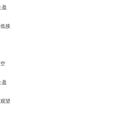
止盈
手低接
高空
止盈
场观望
空