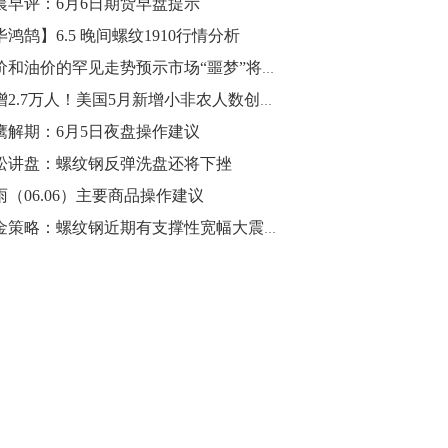
晨早评：6月6日期货早盘提示
毕鸿鹄】6.5 晚间螺纹1910行情分析
10:43
【行情】油脂油料期货表现抢眼，豆二期
金价和油价的罕见走势预示市场“噩梦”将至
货主力合约涨幅扩大至3.5%，豆油涨
仅增2.7万人！美国5月新增小非农人数创逾9年新低
2.5%，棕榈油涨近2%，菜粕涨1.54%。
鹰解期：6月5日夜盘操作建议
10:17
松讲盘：螺纹钢反弹洗盘还将下挫
【研报精选】国内期货机构对8月5日的原
雨（06.06）主要商品操作建议
油期货走势预测
黑金策略：螺纹钢近期有支撑性宽幅大震荡行情
10:16
【发改委：钢铁行业2019年1-6月运行情
况】一、粗钢产量持续增长。二、钢材价
格波动回升。三、企业效益同比大幅下
降。四、钢材出口小幅下降，铁矿石进口
价格持续上升。
09:55
【行情】国债期货直线拉升，10年期主力
合约涨逾0.1%，盘中最高报98.865，创
2016年12月以来新高。