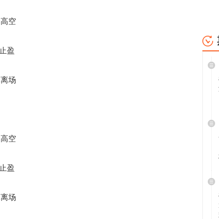
仓高空
下止盈
批离场
仓高空
下止盈
批离场