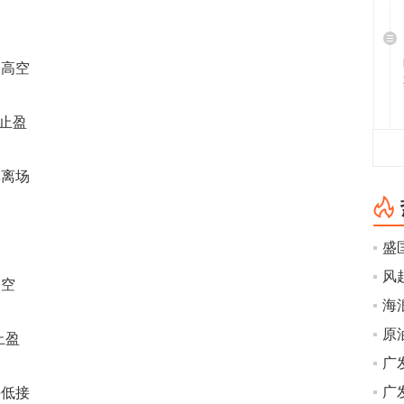
仓高空
下止盈
批离场
盛
风
高空
海
止盈
手低接