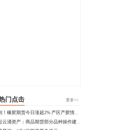
显，沪金主力合约封涨停，沪银涨逾4%。
油脂油料期货飘红，豆二涨停，菜粕、豆
油、豆粕、棕榈油涨幅居前。有色板块
11:15
中，沪镍涨3.42%。跌幅榜单中，铁矿表现
【行情】豆二期货主力合约涨停，涨幅达
疲弱，大跌近4%，棉花、甲醇、EG、棉
3.98%，报3213元/吨。
纱跌幅居前。
11:15
【行情】贵金属期货继续上涨，沪金期货
主力合约涨3.84%，沪银涨3%。
10:44
【行情】沪镍期货主力合约短线上涨，涨
幅扩大至4.4%。
热门点击
更多>>
10:43
刚刚！橡胶期货今日涨超2% 产区产胶情况好转！
【行情】芝加哥11月大豆期货跌0.4%，12
风起云涌资产：商品期货部分品种操作建议（沪镍，甲醇，热卷，菜油）
月玉米期货跌1%。