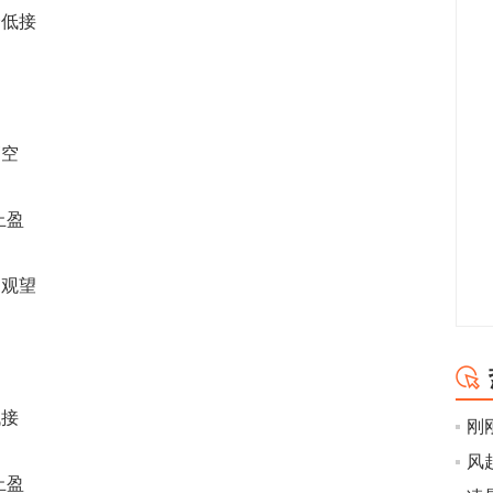
仓低接
高空
止盈
场观望
低接
止盈