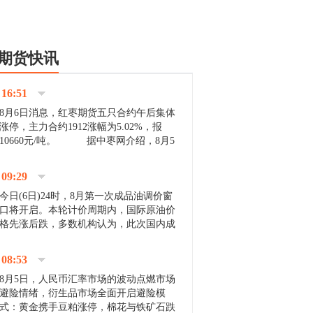
期货快讯
16:51
8月6日消息，红枣期货五只合约午后集体
涨停，主力合约1912涨幅为5.02%，报
10660元/吨。 据中枣网介绍，8月5
日沧州市场下雨天气影响，市场出摊商户
不多，看护客商也零星，成交量有限。卖
09:29
家好货依旧惜售挺...
今日(6日)24时，8月第一次成品油调价窗
口将开启。本轮计价周期内，国际原油价
格先涨后跌，多数机构认为，此次国内成
品油价压线下调与搁浅均有可能。 [center]
[img]http://images.cnfol.com/file/201908/gasoline_201...
08:53
8月5日，人民币汇率市场的波动点燃市场
避险情绪，衍生品市场全面开启避险模
式：黄金携手豆粕涨停，棉花与铁矿石跌