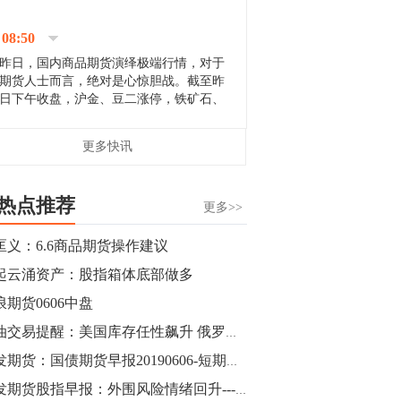
停；三大期指纷纷下跌；国债期货全线走
升。 分析人士指出，从大宗商品市
08:50
场来看，汇率波动...
昨日，国内商品期货演绎极端行情，对于
期货人士而言，绝对是心惊胆战。截至昨
日下午收盘，沪金、豆二涨停，铁矿石、
郑棉跌停，白银、镍涨幅超过3%，沥青、
甲醇和棉花跌幅超过3%。 [center]
14:35
更多快讯
[imgnobrwh] src=...
【行情】沥青期货主力1912合约价格继续
下跌，跌幅超过4%。
热点推荐
更多>>
14:23
匡义：6.6商品期货操作建议
【行情】大连铁矿石期货主力合约跌停，
起云涌资产：股指箱体底部做多
跌幅达6%，报689.5元/吨，刷新近两个月
低位。
浪期货0606中盘
原油交易提醒：美国库存任性飙升 俄罗斯多家油企“诉苦”
14:20
广发期货：国债期货早报20190606-短期内资金面无虞，期债延续上涨
方正有色研究团队：高度重视贵金属的阶
段性机会。自年初以来沪金上涨16.93%，
广发期货股指早报：外围风险情绪回升---20190606