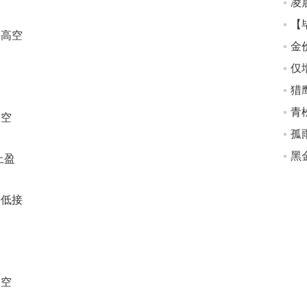
凌
【
手高空
猎
青
高空
孤
止盈
手低接
高空