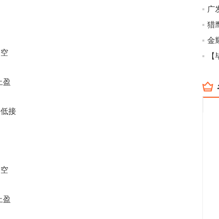
广
高空
【
止盈
手低接
高空
止盈