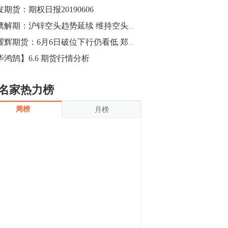
沪银上涨11.90%；历史经验表明，黄金确
发期货：期权日报20190606
立涨势，白银将开启补涨，且涨幅超过黄
金，金银比有望高位回归。
13:55
猎鹰解期：沪锌空头趋势延续 维持空头思路，盘中冲高分批进场空单
豆二期货主力合约涨停，涨幅达3.98%，报
金耀辉期货：6月6日破位下行仍看低 郑醇回踩就是空
3213元/吨。 国信期货指出，上周五
毕鸿鹄】6.6 期货行情分析
CBOT大豆期货市场上涨，11月期约收高
3.25美分，报收868.50美分/蒲式耳。受此
影响，夜盘连粕高位窄幅震荡，建议短线
13:54
名家热力榜
操作为主。 ...
8月5日消息，内外盘贵金属强劲走升，沪
周榜
月榜
金主力合约涨停，涨幅3.99%，报334.00
元/克；沪银亦是大幅拉升；纽约金主力上
破1450美元/盎司。 国投安信期货指
出，在全球经济贸易形势下，首先一方
13:33
面，即使美联储...
【行情】郑棉期货主力合约跌停，跌幅达
4%，报12225元/吨。
11:30
【早盘收评】国内商品期货早盘收盘涨跌
不一，避险情绪激发，贵金属期货上涨明