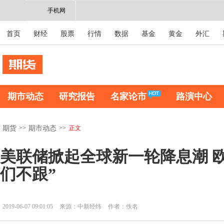
手机网
首页
财经
股票
行情
数据
基金
黄金
外汇
期市动态
研究报告
名家论市
路演中心
>>
>>
正文
期货
期市动态
美联储掀起全球新一轮降息潮 
们不跟”
2019-06-07 09:01:05
来源：中新经纬
作者：佚名