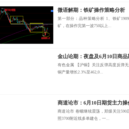
微语解期：铁矿操作策略分析
第一部分：品种策略分析 1、铁矿19
矿，在操作完第一波750以上...
金山论期：夜盘及6月10日商
有色金属 【沪铜】关注反弹高度反弹无
铜产量增长2.3%至462,0...
商道论市：6月10日期货主力操
商道论市 卷螺继续震荡，郑煤关注59
照3700附近线多单建仓，一...