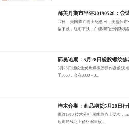
邴美丹期市早评20190528：
27日，美国阵亡将士纪念日，美盘休
幅下跌，红枣下跌，白糖和鸡蛋弱势横盘.
郭昊论期：5月28日橡胶螺纹
5月28日螺纹焦炭焦煤橡胶操作盘前观点一
于3860，会在3830－3...
梓木弈期：商品期货5月28日
螺纹1910 技术分析 周线趋势上要求，
短期均线之上价格缩量横...