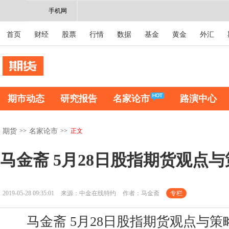
手机网
首页
财经
股票
行情
数据
基金
黄金
外汇
期市动态
研究报告
名家论市
路演中心
>>
>>
正文
期货
名家论市
马金斋 5月28日股指期货观点与
2019-05-28 09:35:01
来源：中金在线特约
作者：马金斋
专栏
马金斋 5月28日股指期货观点与策