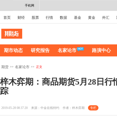
手机网
首页
财经
股票
行情
数据
基金
黄金
外汇
期市动态
研究报告
名家论市
路演中心
>>
>>
正文
期货
名家论市
梓木弈期：商品期货5月28日行
踪
2019-05-28 08:37:20
来源：中金在线特约
作者：梓木弈期
专栏