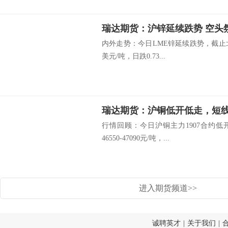
瑞达期货：沪锌延续跌势 空头
内外走势：今日LME锌延续跌势，截止北京时
美元/吨，日跌0.73...
瑞达期货：沪铜低开低走，短
行情回顾：今日沪铜主力1907合约低开
46550-47090元/吨，...
进入期货频道>>
诚聘英才
|
关于我们
|