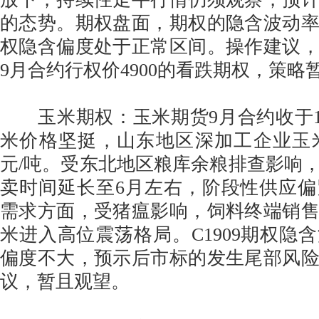
的态势。期权盘面，期权的隐含波动
权隐含偏度处于正常区间。操作建议
9月合约行权价4900的看跌期权，策
玉米期权：玉米期货9月合约收于19
米价格坚挺，山东地区深加工企业玉米收购
元/吨。受东北地区粮库余粮排查影响
卖时间延长至6月左右，阶段性供应
需求方面，受猪瘟影响，饲料终端销
米进入高位震荡格局。C1909期权隐
偏度不大，预示后市标的发生尾部风
议，暂且观望。