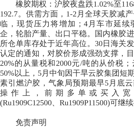
橡胶期权：沪胶夜盘跌1.02%至116
192.7。供需方面，1-2月全球天胶
临，现货压力将增加；4月车市延续
企，轮胎产量、出口平稳。国内橡胶
所仓单库存处于近年高位。30日海关
认定的通知，对胶价形成强劲支撑，
20%的从量税和2000元/吨的从价税
50%以上，5月中旬因干旱云胶集团短
素引燃沪胶，气象局预期最早5月底
操作上，前期多单或买入宽
(Ru1909C12500、Ru1909P11500)可
免责声明