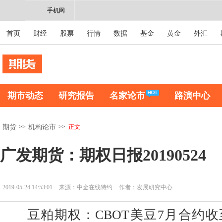
手机网
首页
财经
股票
行情
数据
基金
黄金
外汇
期市动态
研究报告
名家论市
路演中心
>>
>>
正文
期货
机构论市
广发期货：期权日报20190524
2019-05-24 14:53:01
来源：中金在线特约
作者：发展研究中心
豆粕期权：CBOT美豆7月合约收至82