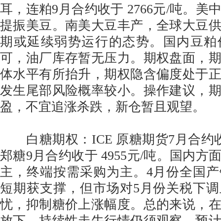
耳，连粕9月合约收于 2766元/吨。
提振美豆。南美大豆丰产，全球大豆
期或延续弱势运行的态势。国内豆粕
可，油厂库存暂无压力。期权盘面，
体水平有所抬升，期权隐含偏度处于
发生尾部风险概率较小。操作建议，
盈，不宜追涨杀跌，新仓暂且观望。
白糖期权：ICE 原糖期货7月合约收至
郑糖9月合约收于 4955元/吨。国内
主，终端按需采购为主。4月份全国
短期获支撑，但市场对5月份关税下
忧，抑制糖价上涨幅度。总的来说，
放下，持续性走牛行情仍须观察，预