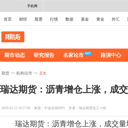
手机网
首页
财经
股票
行情
数据
基金
黄金
外汇
期市动态
研究报告
名家论市
路演中心
>>
>>
正文
期货
机构论市
瑞达期货：沥青增仓上涨，成交
2019-03-12 16:37:08
来源：中金在线特约
作者：瑞达期货化工小组
瑞达期货：沥青增仓上涨，成交量