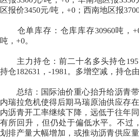
区报价3450元/吨，+0；西南地区报370
仓单库存：仓库库存30960吨，+0；
吨，+0。
主力持仓：前二十名多头持仓195720
持仓182631，-1981。多增空减，持
总结：国际油价重心抬升给沥青带
内瑞拉危机使得后期马瑞原油供应存
内沥青开工率继续下降，远低于往年
有所回升，但仍处于偏低水平。不过
划排产量大幅增加，或推动沥青供应